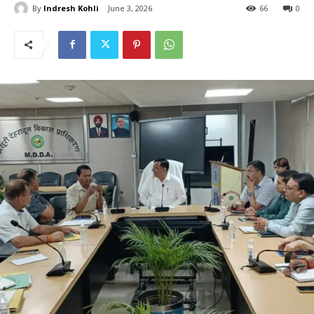
By
Indresh Kohli
June 3, 2026
66
0