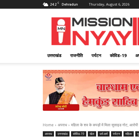
C
24.2
Thursday, August 6, 2026
Dehradun
Mission
Nyay
उत्तराखंड
राजनीति
पर्यटन
कोविड-19
अ
Home
अपराध
महिला के शव के कपड़ों में मिला सुसाइड नोट, आरोपी
अपराध
उत्तराखंड
कोविड-19
खेल
धर्म-कर्म
पर्यटन
महिला
य