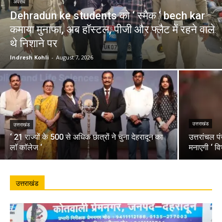
अपराध
Dehradun ke students को ‘ स्मैक ‘ bech kar
कमाया मुनाफा, अब हॉस्टल, पीजी और फ्लैट में रहने वाले
थे निशाने पर
Indresh Kohli
-
August 7, 2026
उत्तराखंड
उत्तराखंड
‘ 21 राज्यों के 500 से अधिक छात्रों ने चुना देहरादून का
उत्तरांचल प
लाॅ काॅलेज ‘
मनाएगी ‘ वि
उत्तराखंड