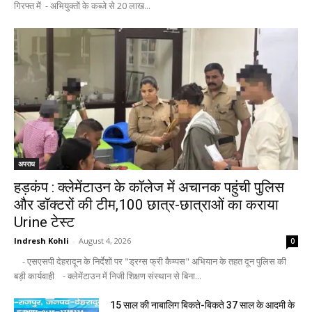
गिरफ्त में - अभियुक्तों के कब्जे से 20 लाख...
अपराध
हड़कंप : क्लेमेंटाउन के कॉलेज में अचानक पहुंची पुलिस
और डॉक्टरों की टीम,100 छात्र-छात्राओं का कराया
Urine टेस्ट
Indresh Kohli
-
August 4, 2026
0
- एसएसपी देहरादून के निर्देशों पर "ड्रग्स फ्री कैम्पस" अभियान के तहत दून पुलिस की
बड़ी कार्यवाही - क्लेमेंटाउन में निजी शिक्षण संस्थान से बिना...
15 साल की नाबालिग बिकते-बिकते 37 साल के आदमी के