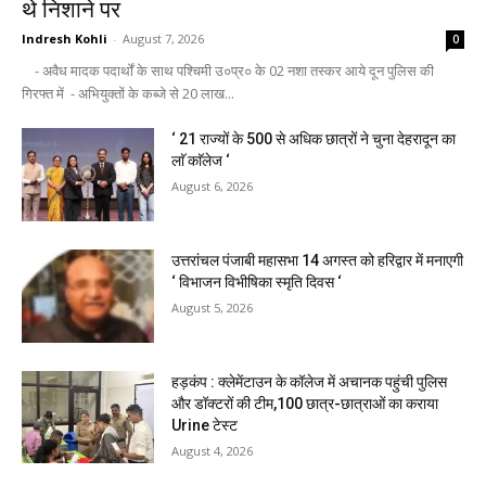
थे निशाने पर
Indresh Kohli
-
August 7, 2026
0
- अवैध मादक पदार्थों के साथ पश्चिमी उ०प्र० के 02 नशा तस्कर आये दून पुलिस की
गिरफ्त में - अभियुक्तों के कब्जे से 20 लाख...
‘ 21 राज्यों के 500 से अधिक छात्रों ने चुना देहरादून का
लाॅ काॅलेज ‘
August 6, 2026
उत्तरांचल पंजाबी महासभा 14 अगस्त को हरिद्वार में मनाएगी
‘ विभाजन विभीषिका स्मृति दिवस ‘
August 5, 2026
हड़कंप : क्लेमेंटाउन के कॉलेज में अचानक पहुंची पुलिस
और डॉक्टरों की टीम,100 छात्र-छात्राओं का कराया
Urine टेस्ट
August 4, 2026