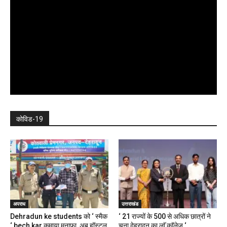
कोविड-19
अपराध
उत्तराखंड
Dehradun ke students को ‘ स्मैक
‘ 21 राज्यों के 500 से अधिक छात्रों ने
‘ bech kar कमाया मुनाफा, अब हॉस्टल,
चुना देहरादून का लाॅ काॅलेज ‘