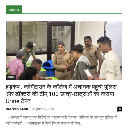
अपराध
अपराध
हड़कंप : क्लेमेंटाउन के कॉलेज में अचानक पहुंची पुलिस
और डॉक्टरों की टीम,100 छात्र-छात्राओं का कराया
Urine टेस्ट
Indresh Kohli
-
August 4, 2026
0
- एसएसपी देहरादून के निर्देशों पर "ड्रग्स फ्री कैम्पस" अभियान के तहत दून पुलिस की
बड़ी कार्यवाही - क्लेमेंटाउन में निजी शिक्षण संस्थान से बिना...