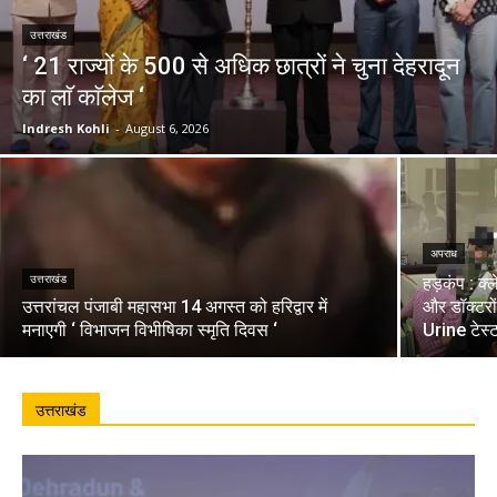
उत्तराखंड
‘ 21 राज्यों के 500 से अधिक छात्रों ने चुना देहरादून
का लाॅ काॅलेज ‘
Indresh Kohli
-
August 6, 2026
अपराध
उत्तराखंड
हड़कंप : क्
उत्तरांचल पंजाबी महासभा 14 अगस्त को हरिद्वार में
और डॉक्टरो
मनाएगी ‘ विभाजन विभीषिका स्मृति दिवस ‘
Urine टेस्
उत्तराखंड