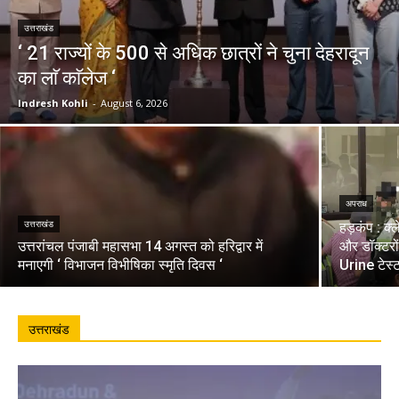
उत्तराखंड
‘ 21 राज्यों के 500 से अधिक छात्रों ने चुना देहरादून
का लाॅ काॅलेज ‘
Indresh Kohli
-
August 6, 2026
अपराध
उत्तराखंड
हड़कंप : क्
उत्तरांचल पंजाबी महासभा 14 अगस्त को हरिद्वार में
और डॉक्टरो
मनाएगी ‘ विभाजन विभीषिका स्मृति दिवस ‘
Urine टेस्
उत्तराखंड