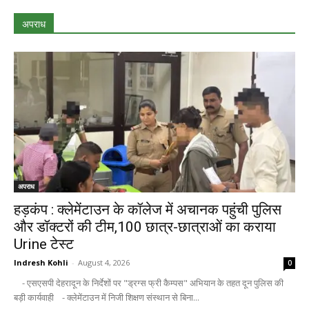
अपराध
अपराध
हड़कंप : क्लेमेंटाउन के कॉलेज में अचानक पहुंची पुलिस
और डॉक्टरों की टीम,100 छात्र-छात्राओं का कराया
Urine टेस्ट
Indresh Kohli
-
August 4, 2026
0
- एसएसपी देहरादून के निर्देशों पर "ड्रग्स फ्री कैम्पस" अभियान के तहत दून पुलिस की
बड़ी कार्यवाही - क्लेमेंटाउन में निजी शिक्षण संस्थान से बिना...