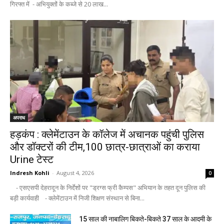
गिरफ्त में - अभियुक्तों के कब्जे से 20 लाख...
अपराध
हड़कंप : क्लेमेंटाउन के कॉलेज में अचानक पहुंची पुलिस
और डॉक्टरों की टीम,100 छात्र-छात्राओं का कराया
Urine टेस्ट
Indresh Kohli
-
August 4, 2026
0
- एसएसपी देहरादून के निर्देशों पर "ड्रग्स फ्री कैम्पस" अभियान के तहत दून पुलिस की
बड़ी कार्यवाही - क्लेमेंटाउन में निजी शिक्षण संस्थान से बिना...
15 साल की नाबालिग बिकते-बिकते 37 साल के आदमी के