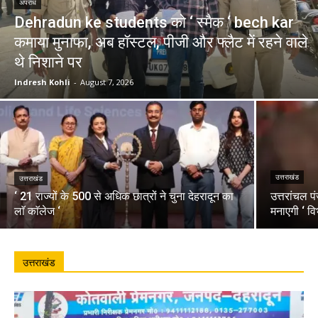
अपराध
Dehradun ke students को ‘ स्मैक ‘ bech kar
कमाया मुनाफा, अब हॉस्टल, पीजी और फ्लैट में रहने वाले
थे निशाने पर
Indresh Kohli
-
August 7, 2026
उत्तराखंड
उत्तराखंड
‘ 21 राज्यों के 500 से अधिक छात्रों ने चुना देहरादून का
उत्तरांचल प
लाॅ काॅलेज ‘
मनाएगी ‘ वि
उत्तराखंड