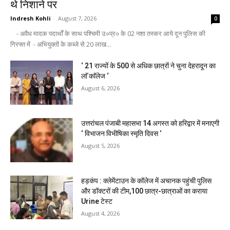
थे निशाने पर
Indresh Kohli
-
August 7, 2026
0
- अवैध मादक पदार्थों के साथ पश्चिमी उ०प्र० के 02 नशा तस्कर आये दून पुलिस की
गिरफ्त में - अभियुक्तों के कब्जे से 20 लाख...
‘ 21 राज्यों के 500 से अधिक छात्रों ने चुना देहरादून का
लाॅ काॅलेज ‘
August 6, 2026
उत्तरांचल पंजाबी महासभा 14 अगस्त को हरिद्वार में मनाएगी
‘ विभाजन विभीषिका स्मृति दिवस ‘
August 5, 2026
हड़कंप : क्लेमेंटाउन के कॉलेज में अचानक पहुंची पुलिस
और डॉक्टरों की टीम,100 छात्र-छात्राओं का कराया
Urine टेस्ट
August 4, 2026