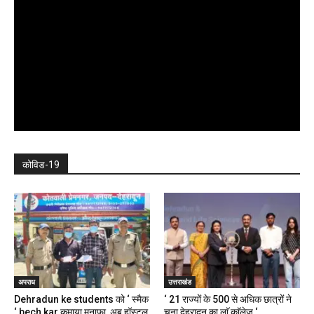
कोविड-19
अपराध
उत्तराखंड
Dehradun ke students को ‘ स्मैक
‘ 21 राज्यों के 500 से अधिक छात्रों ने
‘ bech kar कमाया मुनाफा, अब हॉस्टल,
चुना देहरादून का लाॅ काॅलेज ‘