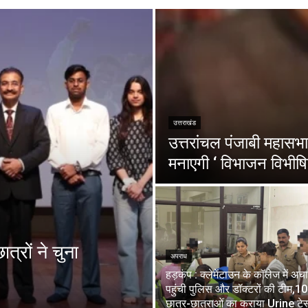
उत्तराखंड
उत्तरांचल पंजाबी महासभा 
मनाएगी ‘ विभाजन विभीषि
त्रों ने चुना
अपराध
हड़कंप : क्लेमेंटाउन के कॉलेज में अ
पहुंची पुलिस और डॉक्टरों की टीम,1
छात्र-छात्राओं का कराया Urine टेस