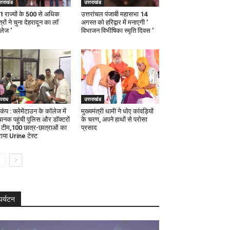
्तराखंड
उत्तराखंड
21 राज्यों के 500 से अधिक
उत्तरांचल पंजाबी महासभा 14
्रों ने चुना देहरादून का लाॅ
अगस्त को हरिद्वार में मनाएगी ‘
ॅलेज ‘
विभाजन विभीषिका स्मृति दिवस ‘
पराध
उत्तराखंड
कंप : क्लेमेंटाउन के कॉलेज में
मुख्यमंत्री धामी ने धोए कांवड़ियों
ानक पहुंची पुलिस और डॉक्टरों
के चरण, अपने हाथों से परोसा
 टीम,100 छात्र-छात्राओं का
प्रसाद
ाया Urine टेस्ट
पर्यटन