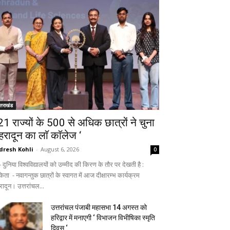
्तराखंड
 21 राज्यों के 500 से अधिक छात्रों ने चुना
ेहरादून का लाॅ काॅलेज ‘
dresh Kohli
-
August 6, 2026
0
ुनिया विश्वविद्यालयों को उम्मीद की किरण के तौर पर देखती है :
िता - नवागन्तुक छात्रों के स्वागत में आज दीक्षारम्भ कार्यक्रम
रादून। उत्तरांचल...
उत्तरांचल पंजाबी महासभा 14 अगस्त को
हरिद्वार में मनाएगी ‘ विभाजन विभीषिका स्मृति
दिवस ‘