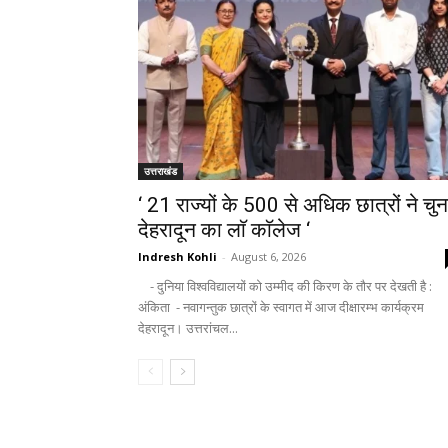
उत्तराखंड
‘ 21 राज्यों के 500 से अधिक छात्रों ने चुन
देहरादून का लाॅ काॅलेज ‘
Indresh Kohli
-
August 6, 2026
- दुनिया विश्वविद्यालयों को उम्मीद की किरण के तौर पर देखती है :
अंकिता - नवागन्तुक छात्रों के स्वागत में आज दीक्षारम्भ कार्यक्रम
देहरादून। उत्तरांचल...