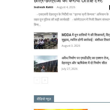
छात्र-छात्राओं का कराया Urine टेस्ट
Indresh Kohli
-
August 4, 2026
- एसएसपी देहरादून के निर्देशों पर "ड्रग्स फ्री कैम्पस" अभियान के
तहत दून पुलिस की बड़ी कार्यवाही - क्लेमेंटाउन में निजी शिक्षण संस्था
बिना...
MDDA में दून वासियों ने की शिकायतें, दिए
सुझाव, त्वरित होगी कार्रवाई : बंशीधर तिवा
August 3, 2026
अवैध निर्माण पर एमडीडीए का एक्शन तेज,
देहरादून और ऋषिकेश में दो निर्माण सील
July 27, 2026
वीडियो न्यूज़