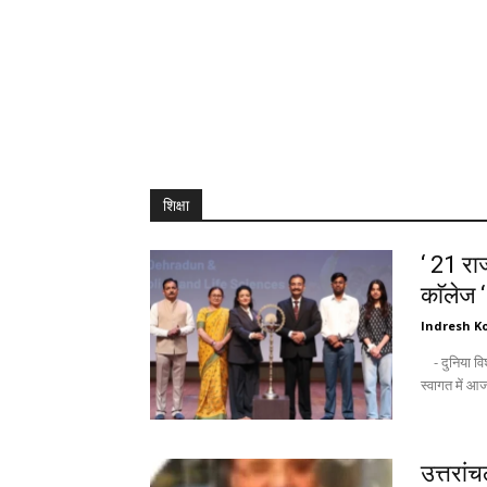
शिक्षा
‘ 21 राज
काॅलेज 
Indresh Ko
- दुनिया विश्वविद्यालयों को उम्मीद की किरण के तौर पर देखती है : अंकिता - नवागन्तुक छात्रों के
उत्तरां