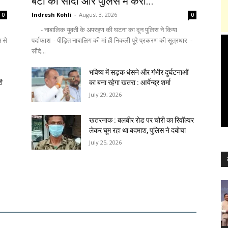
बेटी का सौदा और पुलिस में करा...
Indresh Kohli
-
August 3, 2026
0
0
- नाबालिक युवती के अपरहण की घटना का दून पुलिस ने किया
न से
पर्दाफाश - पीड़ित नाबालिग की मां ही निकली पूरे प्रकरण की सूत्रधार -
सौदे...
भविष्य में सड़क धंसने और गंभीर दुर्घटनाओं
री
का बना रहेगा खतरा : आर्येन्द्र शर्मा
July 29, 2026
खतरनाक : बलबीर रोड पर चोरी का रिवॉल्वर
लेकर घूम रहा था बदमाश, पुलिस ने दबोचा
July 25, 2026