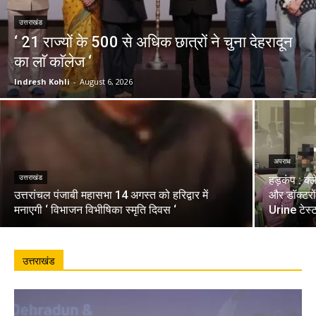
उत्तराखंड
‘ 21 राज्यों के 500 से अधिक छात्रों ने चुना देहरादून
का लाॅ काॅलेज ‘
Indresh Kohli
-
August 6, 2026
अपराध
उत्तराखंड
हड़कंप : क्
उत्तरांचल पंजाबी महासभा 14 अगस्त को हरिद्वार में
और डॉक्टरो
मनाएगी ‘ विभाजन विभीषिका स्मृति दिवस ‘
Urine टेस्
उत्तराखंड