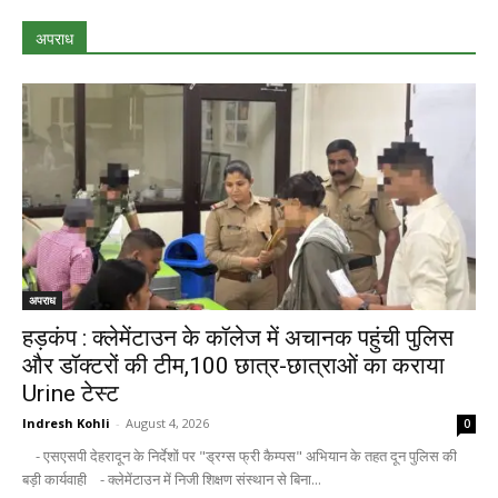
अपराध
अपराध
हड़कंप : क्लेमेंटाउन के कॉलेज में अचानक पहुंची पुलिस
और डॉक्टरों की टीम,100 छात्र-छात्राओं का कराया
Urine टेस्ट
Indresh Kohli
-
August 4, 2026
0
- एसएसपी देहरादून के निर्देशों पर "ड्रग्स फ्री कैम्पस" अभियान के तहत दून पुलिस की
बड़ी कार्यवाही - क्लेमेंटाउन में निजी शिक्षण संस्थान से बिना...