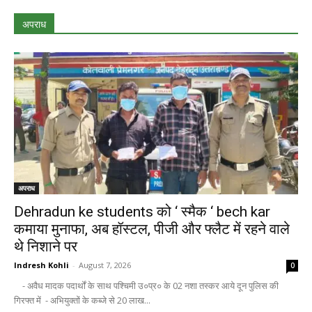
अपराध
अपराध
Dehradun ke students को ‘ स्मैक ‘ bech kar
कमाया मुनाफा, अब हॉस्टल, पीजी और फ्लैट में रहने वाले
थे निशाने पर
Indresh Kohli
-
August 7, 2026
0
- अवैध मादक पदार्थों के साथ पश्चिमी उ०प्र० के 02 नशा तस्कर आये दून पुलिस की
गिरफ्त में - अभियुक्तों के कब्जे से 20 लाख...