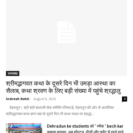
उत्तराखंड
श्रीमद्भागवत कथा के दूसरे दिन भी उमड़ा आस्था का
सैलाब, कथा श्रवण के लिए बड़ी संख्या में पहुंचे श्रद्धालु
Indresh Kohli
-
August 8, 2026
0
देहरादून। श्री श्री बालाजी सेवा समिति रजिस्टर्ड, देहरादून की ओर से आयोजित
श्रीमद्भागवत कथा ज्ञान यज्ञ के दूसरे दिन भी कथा स्थल पर श्रद्धा...
Dehradun ke students को ‘ स्मैक ‘ bech kar
कमाया मुनाफा, अब हॉस्टल, पीजी और फ्लैट में रहने वाले