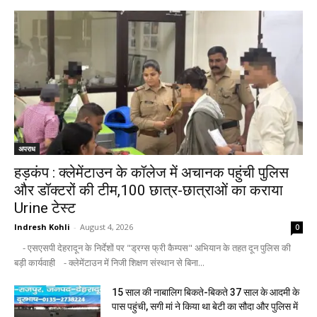
अपराध
हड़कंप : क्लेमेंटाउन के कॉलेज में अचानक पहुंची पुलिस
और डॉक्टरों की टीम,100 छात्र-छात्राओं का कराया
Urine टेस्ट
Indresh Kohli
-
August 4, 2026
0
- एसएसपी देहरादून के निर्देशों पर "ड्रग्स फ्री कैम्पस" अभियान के तहत दून पुलिस की
बड़ी कार्यवाही - क्लेमेंटाउन में निजी शिक्षण संस्थान से बिना...
15 साल की नाबालिग बिकते-बिकते 37 साल के आदमी के
पास पहुंची, सगी मां ने किया था बेटी का सौदा और पुलिस में