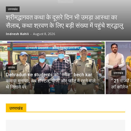
उत्तराखंड
श्रीमद्भागवत कथा के दूसरे दिन भी उमड़ा आस्था का
सैलाब, कथा श्रवण के लिए बड़ी संख्या में पहुंचे श्रद्धालु
Indresh Kohli
-
August 8, 2026
अपराध
उत्तराखंड
Dehradun ke students को ‘ स्मैक ‘ bech kar
कमाया मुनाफा, अब हॉस्टल, पीजी और फ्लैट में रहने वाले
‘ 21 राज्यो
थे निशाने पर
लाॅ काॅलेज 
उत्तराखंड