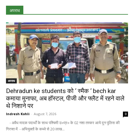
अपराध
अपराध
Dehradun ke students को ‘ स्मैक ‘ bech kar
कमाया मुनाफा, अब हॉस्टल, पीजी और फ्लैट में रहने वाले
थे निशाने पर
Indresh Kohli
-
August 7, 2026
0
- अवैध मादक पदार्थों के साथ पश्चिमी उ०प्र० के 02 नशा तस्कर आये दून पुलिस की
गिरफ्त में - अभियुक्तों के कब्जे से 20 लाख...