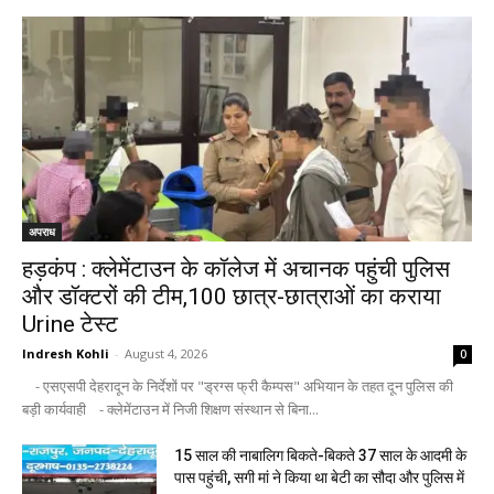
अपराध
हड़कंप : क्लेमेंटाउन के कॉलेज में अचानक पहुंची पुलिस
और डॉक्टरों की टीम,100 छात्र-छात्राओं का कराया
Urine टेस्ट
Indresh Kohli
-
August 4, 2026
0
- एसएसपी देहरादून के निर्देशों पर "ड्रग्स फ्री कैम्पस" अभियान के तहत दून पुलिस की
बड़ी कार्यवाही - क्लेमेंटाउन में निजी शिक्षण संस्थान से बिना...
15 साल की नाबालिग बिकते-बिकते 37 साल के आदमी के
पास पहुंची, सगी मां ने किया था बेटी का सौदा और पुलिस में