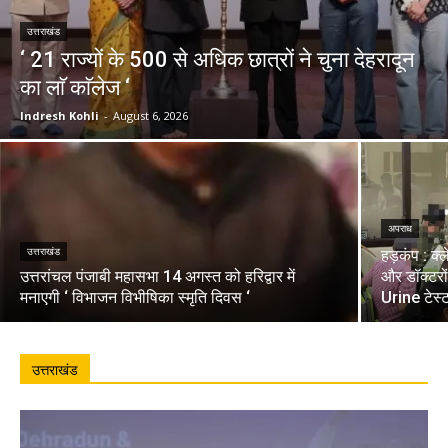
उत्तराखंड
‘ 21 राज्यों के 500 से अधिक छात्रों ने चुना देहरादून
का लाॅ काॅलेज ‘
Indresh Kohli
-
August 6, 2026
अपराध
उत्तराखंड
हड़कंप : क्
उत्तरांचल पंजाबी महासभा 14 अगस्त को हरिद्वार में
और डॉक्टरो
मनाएगी ‘ विभाजन विभीषिका स्मृति दिवस ‘
Urine टेस्
उत्तराखंड