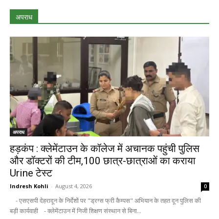
अपराध
अपराध
हड़कंप : क्लेमेंटाउन के कॉलेज में अचानक पहुंची पुलिस
और डॉक्टरों की टीम,100 छात्र-छात्राओं का कराया
Urine टेस्ट
Indresh Kohli
-
August 4, 2026
0
- एसएसपी देहरादून के निर्देशों पर "ड्रग्स फ्री कैम्पस" अभियान के तहत दून पुलिस की
बड़ी कार्यवाही - क्लेमेंटाउन में निजी शिक्षण संस्थान से बिना...