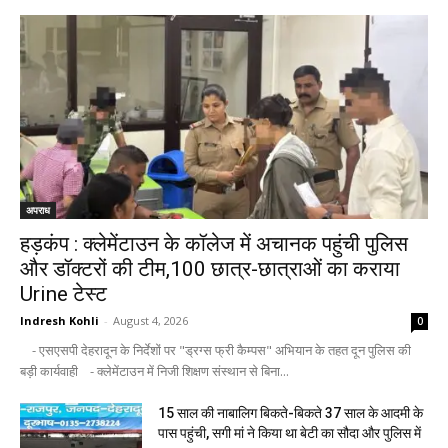
अपराध
हड़कंप : क्लेमेंटाउन के कॉलेज में अचानक पहुंची पुलिस
और डॉक्टरों की टीम,100 छात्र-छात्राओं का कराया
Urine टेस्ट
Indresh Kohli
-
August 4, 2026
0
- एसएसपी देहरादून के निर्देशों पर "ड्रग्स फ्री कैम्पस" अभियान के तहत दून पुलिस की
बड़ी कार्यवाही - क्लेमेंटाउन में निजी शिक्षण संस्थान से बिना...
15 साल की नाबालिग बिकते-बिकते 37 साल के आदमी के
पास पहुंची, सगी मां ने किया था बेटी का सौदा और पुलिस में