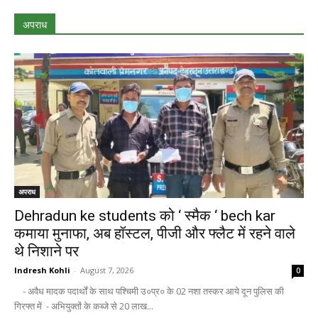
अपराध
अपराध
Dehradun ke students को ‘ स्मैक ‘ bech kar
कमाया मुनाफा, अब हॉस्टल, पीजी और फ्लैट में रहने वाले
थे निशाने पर
Indresh Kohli
-
August 7, 2026
0
- अवैध मादक पदार्थों के साथ पश्चिमी उ०प्र० के 02 नशा तस्कर आये दून पुलिस की
गिरफ्त में - अभियुक्तों के कब्जे से 20 लाख...