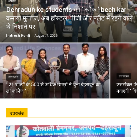
अपराध
Dehradun ke students को ‘ स्मैक ‘ bech kar
कमाया मुनाफा, अब हॉस्टल, पीजी और फ्लैट में रहने वाले
थे निशाने पर
Indresh Kohli
-
August 7, 2026
उत्तराखंड
उत्तराखंड
‘ 21 राज्यों के 500 से अधिक छात्रों ने चुना देहरादून का
उत्तरांचल प
लाॅ काॅलेज ‘
मनाएगी ‘ वि
उत्तराखंड