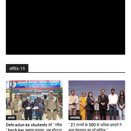
कोविड-19
अपराध
उत्तराखंड
Dehradun ke students को ‘ स्मैक
‘ 21 राज्यों के 500 से अधिक छात्रों ने
‘ bech kar कमाया मुनाफा, अब हॉस्टल,
चुना देहरादून का लाॅ काॅलेज ‘