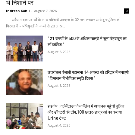
थे निशाने पर
Indresh Kohli
-
August 7, 2026
0
- अवैध मादक पदार्थों के साथ पश्चिमी उ०प्र० के 02 नशा तस्कर आये दून पुलिस की
गिरफ्त में - अभियुक्तों के कब्जे से 20 लाख...
‘ 21 राज्यों के 500 से अधिक छात्रों ने चुना देहरादून का
लाॅ काॅलेज ‘
August 6, 2026
उत्तरांचल पंजाबी महासभा 14 अगस्त को हरिद्वार में मनाएगी
‘ विभाजन विभीषिका स्मृति दिवस ‘
August 5, 2026
हड़कंप : क्लेमेंटाउन के कॉलेज में अचानक पहुंची पुलिस
और डॉक्टरों की टीम,100 छात्र-छात्राओं का कराया
Urine टेस्ट
August 4, 2026