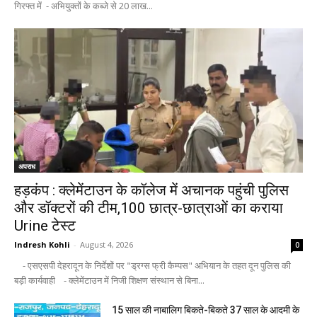
गिरफ्त में - अभियुक्तों के कब्जे से 20 लाख...
अपराध
हड़कंप : क्लेमेंटाउन के कॉलेज में अचानक पहुंची पुलिस
और डॉक्टरों की टीम,100 छात्र-छात्राओं का कराया
Urine टेस्ट
Indresh Kohli
-
August 4, 2026
0
- एसएसपी देहरादून के निर्देशों पर "ड्रग्स फ्री कैम्पस" अभियान के तहत दून पुलिस की
बड़ी कार्यवाही - क्लेमेंटाउन में निजी शिक्षण संस्थान से बिना...
15 साल की नाबालिग बिकते-बिकते 37 साल के आदमी के