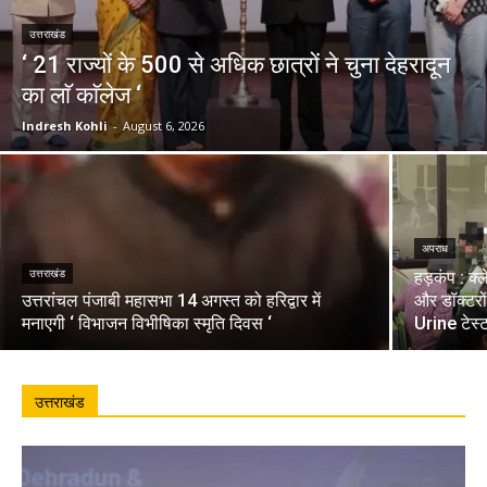
उत्तराखंड
‘ 21 राज्यों के 500 से अधिक छात्रों ने चुना देहरादून
का लाॅ काॅलेज ‘
Indresh Kohli
-
August 6, 2026
अपराध
उत्तराखंड
हड़कंप : क्
उत्तरांचल पंजाबी महासभा 14 अगस्त को हरिद्वार में
और डॉक्टरो
मनाएगी ‘ विभाजन विभीषिका स्मृति दिवस ‘
Urine टेस्
उत्तराखंड