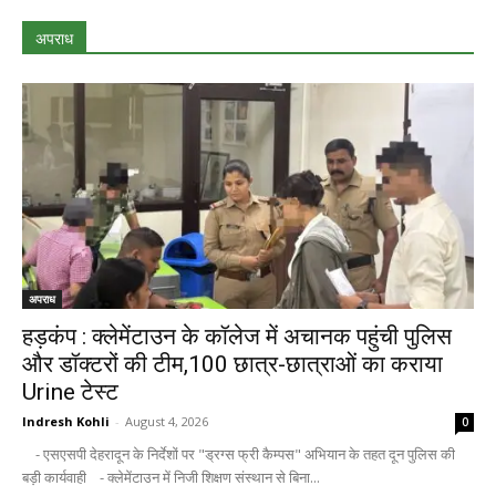
अपराध
अपराध
हड़कंप : क्लेमेंटाउन के कॉलेज में अचानक पहुंची पुलिस
और डॉक्टरों की टीम,100 छात्र-छात्राओं का कराया
Urine टेस्ट
Indresh Kohli
-
August 4, 2026
0
- एसएसपी देहरादून के निर्देशों पर "ड्रग्स फ्री कैम्पस" अभियान के तहत दून पुलिस की
बड़ी कार्यवाही - क्लेमेंटाउन में निजी शिक्षण संस्थान से बिना...