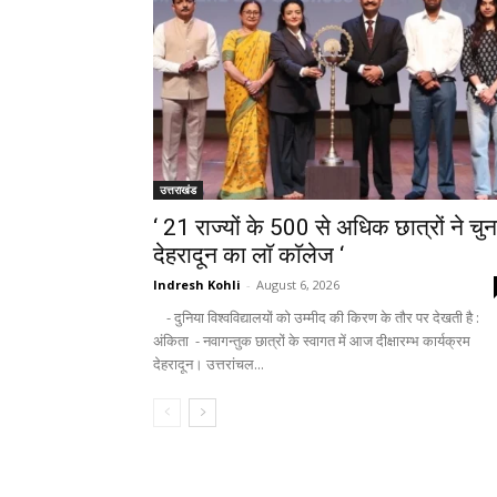
उत्तराखंड
‘ 21 राज्यों के 500 से अधिक छात्रों ने चुन
देहरादून का लाॅ काॅलेज ‘
Indresh Kohli
-
August 6, 2026
- दुनिया विश्वविद्यालयों को उम्मीद की किरण के तौर पर देखती है :
अंकिता - नवागन्तुक छात्रों के स्वागत में आज दीक्षारम्भ कार्यक्रम
देहरादून। उत्तरांचल...