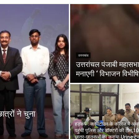
उत्तराखंड
उत्तरांचल पंजाबी महासभा 
मनाएगी ‘ विभाजन विभीषि
त्रों ने चुना
अपराध
हड़कंप : क्लेमेंटाउन के कॉलेज में अ
पहुंची पुलिस और डॉक्टरों की टीम,1
छात्र-छात्राओं का कराया Urine टेस