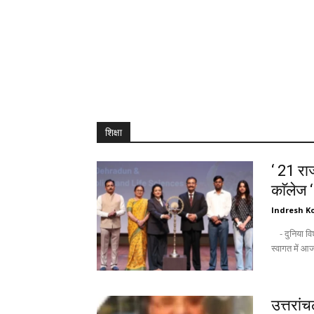
शिक्षा
‘ 21 राज
काॅलेज 
Indresh Ko
- दुनिया विश्वविद्यालयों को उम्मीद की किरण के तौर पर देखती है : अंकिता - नवागन्तुक छात्रों के
उत्तरां