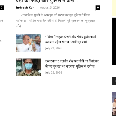
बेटी का सौदा और पुलिस में करा...
Indresh Kohli
-
August 3, 2026
0
0
- नाबालिक युवती के अपरहण की घटना का दून पुलिस ने किया
न से
पर्दाफाश - पीड़ित नाबालिग की मां ही निकली पूरे प्रकरण की सूत्रधार -
सौदे...
भविष्य में सड़क धंसने और गंभीर दुर्घटनाओं
री
का बना रहेगा खतरा : आर्येन्द्र शर्मा
July 29, 2026
खतरनाक : बलबीर रोड पर चोरी का रिवॉल्वर
लेकर घूम रहा था बदमाश, पुलिस ने दबोचा
July 25, 2026