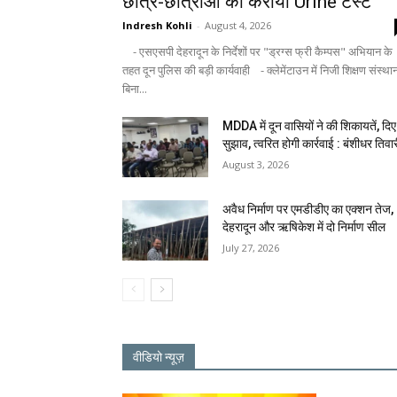
छात्र-छात्राओं का कराया Urine टेस्ट
Indresh Kohli
-
August 4, 2026
- एसएसपी देहरादून के निर्देशों पर "ड्रग्स फ्री कैम्पस" अभियान के
तहत दून पुलिस की बड़ी कार्यवाही - क्लेमेंटाउन में निजी शिक्षण संस्था
बिना...
MDDA में दून वासियों ने की शिकायतें, दिए
सुझाव, त्वरित होगी कार्रवाई : बंशीधर तिवा
August 3, 2026
अवैध निर्माण पर एमडीडीए का एक्शन तेज,
देहरादून और ऋषिकेश में दो निर्माण सील
July 27, 2026
वीडियो न्यूज़