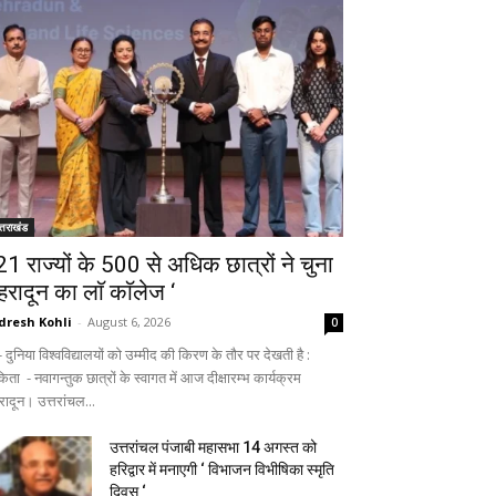
्तराखंड
 21 राज्यों के 500 से अधिक छात्रों ने चुना
ेहरादून का लाॅ काॅलेज ‘
dresh Kohli
-
August 6, 2026
0
ुनिया विश्वविद्यालयों को उम्मीद की किरण के तौर पर देखती है :
िता - नवागन्तुक छात्रों के स्वागत में आज दीक्षारम्भ कार्यक्रम
रादून। उत्तरांचल...
उत्तरांचल पंजाबी महासभा 14 अगस्त को
हरिद्वार में मनाएगी ‘ विभाजन विभीषिका स्मृति
दिवस ‘