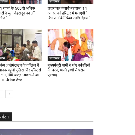
्तराखंड
उत्तराखंड
21 राज्यों के 500 से अधिक
उत्तरांचल पंजाबी महासभा 14
्रों ने चुना देहरादून का लाॅ
अगस्त को हरिद्वार में मनाएगी ‘
ॅलेज ‘
विभाजन विभीषिका स्मृति दिवस ‘
पराध
उत्तराखंड
कंप : क्लेमेंटाउन के कॉलेज में
मुख्यमंत्री धामी ने धोए कांवड़ियों
ानक पहुंची पुलिस और डॉक्टरों
के चरण, अपने हाथों से परोसा
 टीम,100 छात्र-छात्राओं का
प्रसाद
ाया Urine टेस्ट
पर्यटन