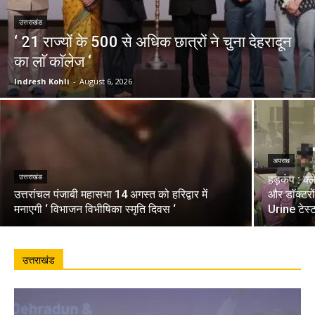
उत्तराखंड
‘ 21 राज्यों के 500 से अधिक छात्रों ने चुना देहरादून
का लाॅ काॅलेज ‘
Indresh Kohli
-
August 6, 2026
अपराध
उत्तराखंड
हड़कंप : क्
उत्तरांचल पंजाबी महासभा 14 अगस्त को हरिद्वार में
और डॉक्टरो
मनाएगी ‘ विभाजन विभीषिका स्मृति दिवस ‘
Urine टेस्
उत्तराखंड