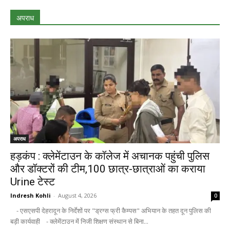
अपराध
अपराध
हड़कंप : क्लेमेंटाउन के कॉलेज में अचानक पहुंची पुलिस
और डॉक्टरों की टीम,100 छात्र-छात्राओं का कराया
Urine टेस्ट
Indresh Kohli
-
August 4, 2026
0
- एसएसपी देहरादून के निर्देशों पर "ड्रग्स फ्री कैम्पस" अभियान के तहत दून पुलिस की
बड़ी कार्यवाही - क्लेमेंटाउन में निजी शिक्षण संस्थान से बिना...