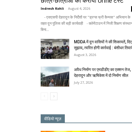
छात्र-छात्राओं का कराया Urine टेस्ट
Indresh Kohli
-
August 4, 2026
- एसएसपी देहरादून के निर्देशों पर "ड्रग्स फ्री कैम्पस" अभियान के
तहत दून पुलिस की बड़ी कार्यवाही - क्लेमेंटाउन में निजी शिक्षण संस्था
बिना...
MDDA में दून वासियों ने की शिकायतें, दिए
सुझाव, त्वरित होगी कार्रवाई : बंशीधर तिवा
August 3, 2026
अवैध निर्माण पर एमडीडीए का एक्शन तेज,
देहरादून और ऋषिकेश में दो निर्माण सील
July 27, 2026
वीडियो न्यूज़