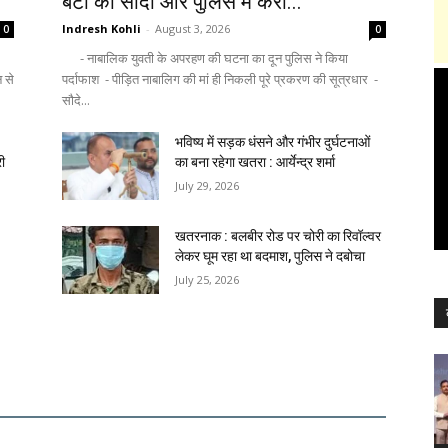
बेटी का सौदा और पुलिस में करा...
Indresh Kohli
-
August 3, 2026
0
0
- नाबालिक युवती के अपरहण की घटना का दून पुलिस ने किया
न से
पर्दाफाश - पीड़ित नाबालिग की मां ही निकली पूरे प्रकरण की सूत्रधार -
सौदे...
भविष्य में सड़क धंसने और गंभीर दुर्घटनाओं
री
का बना रहेगा खतरा : आर्येन्द्र शर्मा
July 29, 2026
खतरनाक : बलबीर रोड पर चोरी का रिवॉल्वर
लेकर घूम रहा था बदमाश, पुलिस ने दबोचा
July 25, 2026