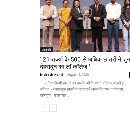
उत्तराखंड
‘ 21 राज्यों के 500 से अधिक छात्रों ने चुन
देहरादून का लाॅ काॅलेज ‘
Indresh Kohli
-
August 6, 2026
- दुनिया विश्वविद्यालयों को उम्मीद की किरण के तौर पर देखती है :
अंकिता - नवागन्तुक छात्रों के स्वागत में आज दीक्षारम्भ कार्यक्रम
देहरादून। उत्तरांचल...