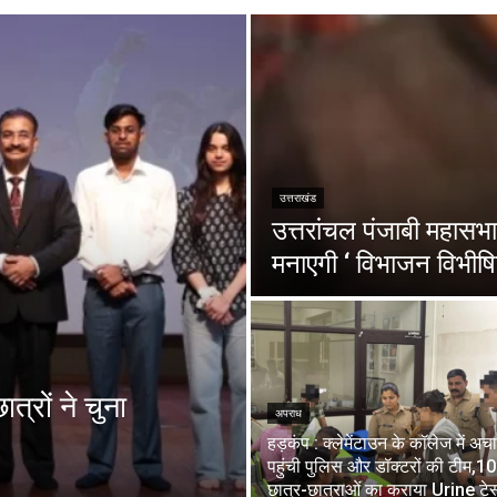
उत्तराखंड
उत्तरांचल पंजाबी महासभा 
मनाएगी ‘ विभाजन विभीषि
त्रों ने चुना
अपराध
हड़कंप : क्लेमेंटाउन के कॉलेज में अ
पहुंची पुलिस और डॉक्टरों की टीम,1
छात्र-छात्राओं का कराया Urine टेस