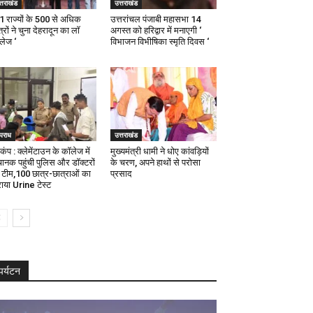
्तराखंड
उत्तराखंड
21 राज्यों के 500 से अधिक
उत्तरांचल पंजाबी महासभा 14
्रों ने चुना देहरादून का लाॅ
अगस्त को हरिद्वार में मनाएगी ‘
ॅलेज ‘
विभाजन विभीषिका स्मृति दिवस ‘
पराध
उत्तराखंड
कंप : क्लेमेंटाउन के कॉलेज में
मुख्यमंत्री धामी ने धोए कांवड़ियों
ानक पहुंची पुलिस और डॉक्टरों
के चरण, अपने हाथों से परोसा
 टीम,100 छात्र-छात्राओं का
प्रसाद
ाया Urine टेस्ट
पर्यटन