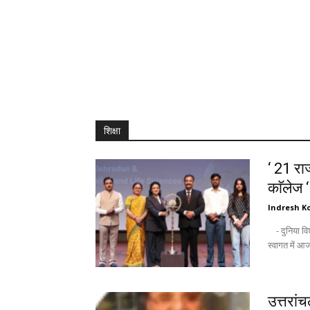
शिक्षा
‘ 21 राज
काॅलेज 
Indresh Ko
- दुनिया विश्वविद्यालयों को उम्मीद की किरण के तौर पर देखती है : अंकिता - नवागन्तुक छात्रों के
उत्तरां