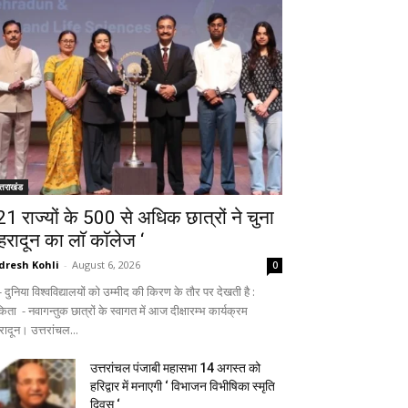
्तराखंड
 21 राज्यों के 500 से अधिक छात्रों ने चुना
ेहरादून का लाॅ काॅलेज ‘
dresh Kohli
-
August 6, 2026
0
ुनिया विश्वविद्यालयों को उम्मीद की किरण के तौर पर देखती है :
िता - नवागन्तुक छात्रों के स्वागत में आज दीक्षारम्भ कार्यक्रम
रादून। उत्तरांचल...
उत्तरांचल पंजाबी महासभा 14 अगस्त को
हरिद्वार में मनाएगी ‘ विभाजन विभीषिका स्मृति
दिवस ‘