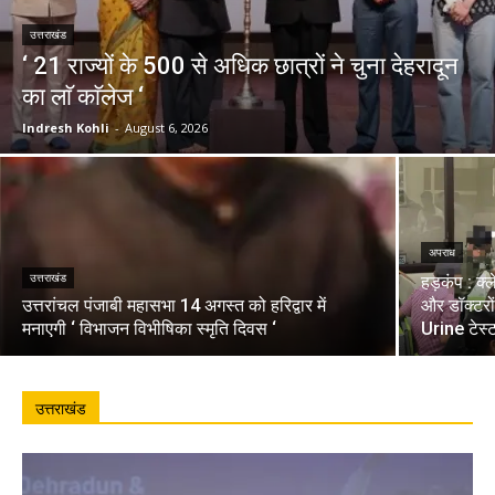
उत्तराखंड
‘ 21 राज्यों के 500 से अधिक छात्रों ने चुना देहरादून
का लाॅ काॅलेज ‘
Indresh Kohli
-
August 6, 2026
अपराध
उत्तराखंड
हड़कंप : क्
उत्तरांचल पंजाबी महासभा 14 अगस्त को हरिद्वार में
और डॉक्टरो
मनाएगी ‘ विभाजन विभीषिका स्मृति दिवस ‘
Urine टेस्
उत्तराखंड