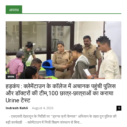
अपराध
अपराध
हड़कंप : क्लेमेंटाउन के कॉलेज में अचानक पहुंची पुलिस
और डॉक्टरों की टीम,100 छात्र-छात्राओं का कराया
Urine टेस्ट
Indresh Kohli
-
August 4, 2026
0
- एसएसपी देहरादून के निर्देशों पर "ड्रग्स फ्री कैम्पस" अभियान के तहत दून पुलिस की
बड़ी कार्यवाही - क्लेमेंटाउन में निजी शिक्षण संस्थान से बिना...