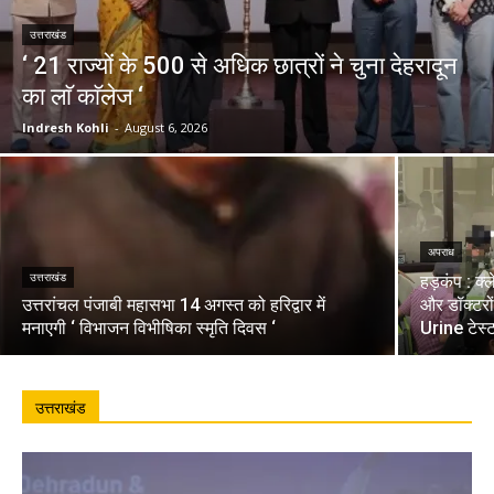
उत्तराखंड
‘ 21 राज्यों के 500 से अधिक छात्रों ने चुना देहरादून
का लाॅ काॅलेज ‘
Indresh Kohli
-
August 6, 2026
अपराध
उत्तराखंड
हड़कंप : क्
उत्तरांचल पंजाबी महासभा 14 अगस्त को हरिद्वार में
और डॉक्टरो
मनाएगी ‘ विभाजन विभीषिका स्मृति दिवस ‘
Urine टेस्
उत्तराखंड