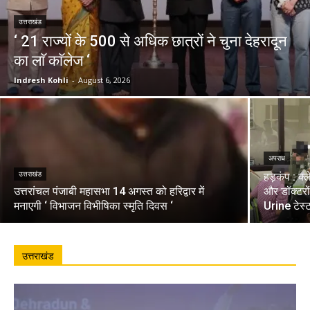
उत्तराखंड
‘ 21 राज्यों के 500 से अधिक छात्रों ने चुना देहरादून
का लाॅ काॅलेज ‘
Indresh Kohli
-
August 6, 2026
अपराध
उत्तराखंड
हड़कंप : क्
उत्तरांचल पंजाबी महासभा 14 अगस्त को हरिद्वार में
और डॉक्टरो
मनाएगी ‘ विभाजन विभीषिका स्मृति दिवस ‘
Urine टेस्
उत्तराखंड