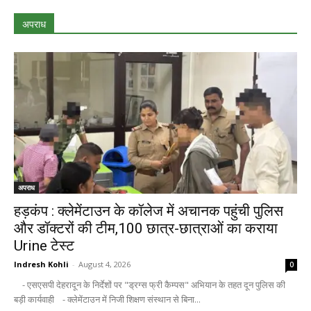
अपराध
अपराध
हड़कंप : क्लेमेंटाउन के कॉलेज में अचानक पहुंची पुलिस
और डॉक्टरों की टीम,100 छात्र-छात्राओं का कराया
Urine टेस्ट
Indresh Kohli
-
August 4, 2026
0
- एसएसपी देहरादून के निर्देशों पर "ड्रग्स फ्री कैम्पस" अभियान के तहत दून पुलिस की
बड़ी कार्यवाही - क्लेमेंटाउन में निजी शिक्षण संस्थान से बिना...