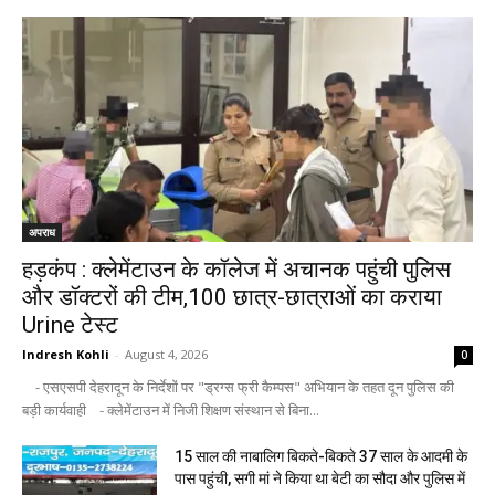
अपराध
हड़कंप : क्लेमेंटाउन के कॉलेज में अचानक पहुंची पुलिस
और डॉक्टरों की टीम,100 छात्र-छात्राओं का कराया
Urine टेस्ट
Indresh Kohli
-
August 4, 2026
0
- एसएसपी देहरादून के निर्देशों पर "ड्रग्स फ्री कैम्पस" अभियान के तहत दून पुलिस की
बड़ी कार्यवाही - क्लेमेंटाउन में निजी शिक्षण संस्थान से बिना...
15 साल की नाबालिग बिकते-बिकते 37 साल के आदमी के
पास पहुंची, सगी मां ने किया था बेटी का सौदा और पुलिस में