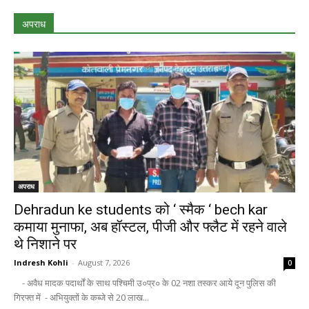
अपराध
अपराध
Dehradun ke students को ‘ स्मैक ‘ bech kar
कमाया मुनाफा, अब हॉस्टल, पीजी और फ्लैट में रहने वाले
थे निशाने पर
Indresh Kohli
-
August 7, 2026
0
- अवैध मादक पदार्थों के साथ पश्चिमी उ०प्र० के 02 नशा तस्कर आये दून पुलिस की
गिरफ्त में - अभियुक्तों के कब्जे से 20 लाख...