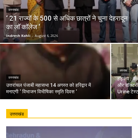
उत्तराखंड
‘ 21 राज्यों के 500 से अधिक छात्रों ने चुना देहरादून
का लाॅ काॅलेज ‘
Indresh Kohli
-
August 6, 2026
अपराध
उत्तराखंड
हड़कंप : क्
उत्तरांचल पंजाबी महासभा 14 अगस्त को हरिद्वार में
और डॉक्टरो
मनाएगी ‘ विभाजन विभीषिका स्मृति दिवस ‘
Urine टेस्
उत्तराखंड