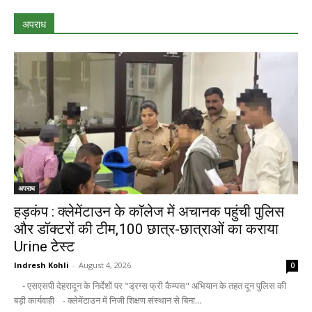
अपराध
अपराध
हड़कंप : क्लेमेंटाउन के कॉलेज में अचानक पहुंची पुलिस
और डॉक्टरों की टीम,100 छात्र-छात्राओं का कराया
Urine टेस्ट
Indresh Kohli
-
August 4, 2026
0
- एसएसपी देहरादून के निर्देशों पर "ड्रग्स फ्री कैम्पस" अभियान के तहत दून पुलिस की
बड़ी कार्यवाही - क्लेमेंटाउन में निजी शिक्षण संस्थान से बिना...