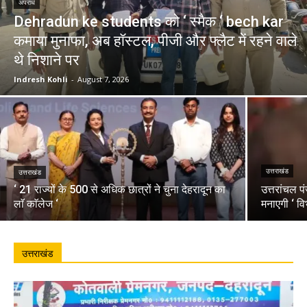
अपराध
Dehradun ke students को ‘ स्मैक ‘ bech kar
कमाया मुनाफा, अब हॉस्टल, पीजी और फ्लैट में रहने वाले
थे निशाने पर
Indresh Kohli
-
August 7, 2026
उत्तराखंड
उत्तराखंड
‘ 21 राज्यों के 500 से अधिक छात्रों ने चुना देहरादून का
उत्तरांचल प
लाॅ काॅलेज ‘
मनाएगी ‘ वि
उत्तराखंड