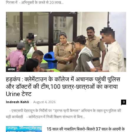
गिरफ्त में - अभियुक्तों के कब्जे से 20 लाख...
अपराध
हड़कंप : क्लेमेंटाउन के कॉलेज में अचानक पहुंची पुलिस
और डॉक्टरों की टीम,100 छात्र-छात्राओं का कराया
Urine टेस्ट
Indresh Kohli
-
August 4, 2026
0
- एसएसपी देहरादून के निर्देशों पर "ड्रग्स फ्री कैम्पस" अभियान के तहत दून पुलिस की
बड़ी कार्यवाही - क्लेमेंटाउन में निजी शिक्षण संस्थान से बिना...
15 साल की नाबालिग बिकते-बिकते 37 साल के आदमी के