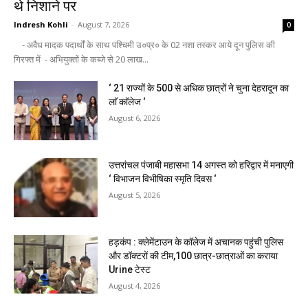
थे निशाने पर
Indresh Kohli
-
August 7, 2026
0
- अवैध मादक पदार्थों के साथ पश्चिमी उ०प्र० के 02 नशा तस्कर आये दून पुलिस की
गिरफ्त में - अभियुक्तों के कब्जे से 20 लाख...
‘ 21 राज्यों के 500 से अधिक छात्रों ने चुना देहरादून का
लाॅ काॅलेज ‘
August 6, 2026
उत्तरांचल पंजाबी महासभा 14 अगस्त को हरिद्वार में मनाएगी
‘ विभाजन विभीषिका स्मृति दिवस ‘
August 5, 2026
हड़कंप : क्लेमेंटाउन के कॉलेज में अचानक पहुंची पुलिस
और डॉक्टरों की टीम,100 छात्र-छात्राओं का कराया
Urine टेस्ट
August 4, 2026