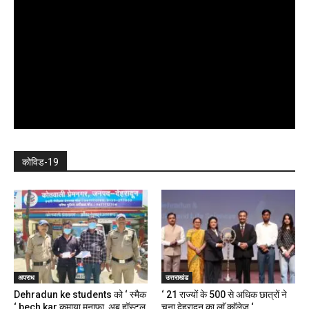
कोविड-19
अपराध
उत्तराखंड
Dehradun ke students को ‘ स्मैक
‘ 21 राज्यों के 500 से अधिक छात्रों ने
‘ bech kar कमाया मुनाफा, अब हॉस्टल,
चुना देहरादून का लाॅ काॅलेज ‘