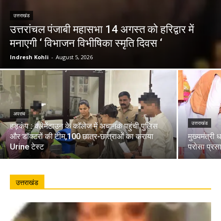
उत्तराखंड
उत्तरांचल पंजाबी महासभा 14 अगस्त को हरिद्वार में
मनाएगी ‘ विभाजन विभीषिका स्मृति दिवस ‘
Indresh Kohli
-
August 5, 2026
अपराध
उत्तराखंड
हड़कंप : क्लेमेंटाउन के कॉलेज में अचानक पहुंची पुलिस
और डॉक्टरों की टीम,100 छात्र-छात्राओं का कराया
मुख्यमंत्री 
Urine टेस्ट
परोसा प्रस
उत्तराखंड