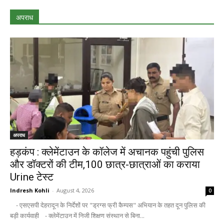
अपराध
अपराध
हड़कंप : क्लेमेंटाउन के कॉलेज में अचानक पहुंची पुलिस
और डॉक्टरों की टीम,100 छात्र-छात्राओं का कराया
Urine टेस्ट
Indresh Kohli
-
August 4, 2026
0
- एसएसपी देहरादून के निर्देशों पर "ड्रग्स फ्री कैम्पस" अभियान के तहत दून पुलिस की
बड़ी कार्यवाही - क्लेमेंटाउन में निजी शिक्षण संस्थान से बिना...