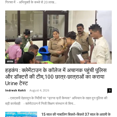
गिरफ्त में - अभियुक्तों के कब्जे से 20 लाख...
अपराध
हड़कंप : क्लेमेंटाउन के कॉलेज में अचानक पहुंची पुलिस
और डॉक्टरों की टीम,100 छात्र-छात्राओं का कराया
Urine टेस्ट
Indresh Kohli
-
August 4, 2026
0
- एसएसपी देहरादून के निर्देशों पर "ड्रग्स फ्री कैम्पस" अभियान के तहत दून पुलिस की
बड़ी कार्यवाही - क्लेमेंटाउन में निजी शिक्षण संस्थान से बिना...
15 साल की नाबालिग बिकते-बिकते 37 साल के आदमी के