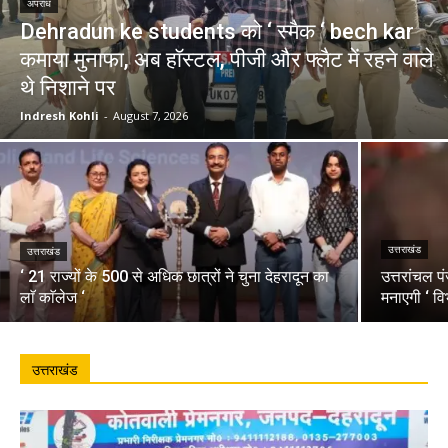
अपराध
Dehradun ke students को ‘ स्मैक ‘ bech kar
कमाया मुनाफा, अब हॉस्टल, पीजी और फ्लैट में रहने वाले
थे निशाने पर
Indresh Kohli
-
August 7, 2026
उत्तराखंड
उत्तराखंड
‘ 21 राज्यों के 500 से अधिक छात्रों ने चुना देहरादून का
उत्तरांचल प
लाॅ काॅलेज ‘
मनाएगी ‘ वि
उत्तराखंड