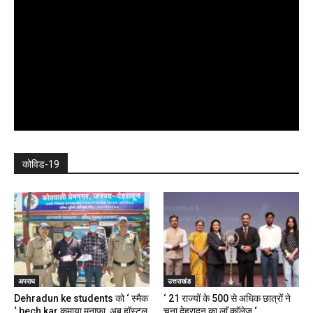
कोविड-19
अपराध
उत्तराखंड
Dehradun ke students को ‘ स्मैक
‘ 21 राज्यों के 500 से अधिक छात्रों ने
‘ bech kar कमाया मुनाफा, अब हॉस्टल,
चुना देहरादून का लाॅ काॅलेज ‘