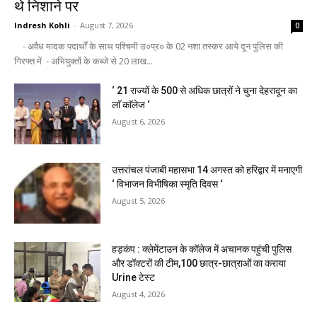
थे निशाने पर
Indresh Kohli
-
August 7, 2026
0
- अवैध मादक पदार्थों के साथ पश्चिमी उ०प्र० के 02 नशा तस्कर आये दून पुलिस की
गिरफ्त में - अभियुक्तों के कब्जे से 20 लाख...
‘ 21 राज्यों के 500 से अधिक छात्रों ने चुना देहरादून का
लाॅ काॅलेज ‘
August 6, 2026
उत्तरांचल पंजाबी महासभा 14 अगस्त को हरिद्वार में मनाएगी
‘ विभाजन विभीषिका स्मृति दिवस ‘
August 5, 2026
हड़कंप : क्लेमेंटाउन के कॉलेज में अचानक पहुंची पुलिस
और डॉक्टरों की टीम,100 छात्र-छात्राओं का कराया
Urine टेस्ट
August 4, 2026