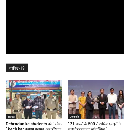
कोविड-19
अपराध
उत्तराखंड
Dehradun ke students को ‘ स्मैक
‘ 21 राज्यों के 500 से अधिक छात्रों ने
‘ bech kar कमाया मुनाफा, अब हॉस्टल,
चुना देहरादून का लाॅ काॅलेज ‘