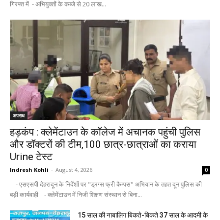
गिरफ्त में - अभियुक्तों के कब्जे से 20 लाख...
अपराध
हड़कंप : क्लेमेंटाउन के कॉलेज में अचानक पहुंची पुलिस
और डॉक्टरों की टीम,100 छात्र-छात्राओं का कराया
Urine टेस्ट
Indresh Kohli
-
August 4, 2026
0
- एसएसपी देहरादून के निर्देशों पर "ड्रग्स फ्री कैम्पस" अभियान के तहत दून पुलिस की
बड़ी कार्यवाही - क्लेमेंटाउन में निजी शिक्षण संस्थान से बिना...
15 साल की नाबालिग बिकते-बिकते 37 साल के आदमी के