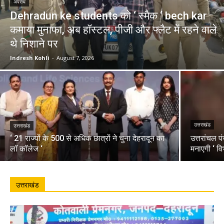
अपराध
Dehradun ke students को ‘ स्मैक ‘ bech kar
कमाया मुनाफा, अब हॉस्टल, पीजी और फ्लैट में रहने वाले
थे निशाने पर
Indresh Kohli
-
August 7, 2026
उत्तराखंड
उत्तराखंड
‘ 21 राज्यों के 500 से अधिक छात्रों ने चुना देहरादून का
उत्तरांचल प
लाॅ काॅलेज ‘
मनाएगी ‘ वि
उत्तराखंड