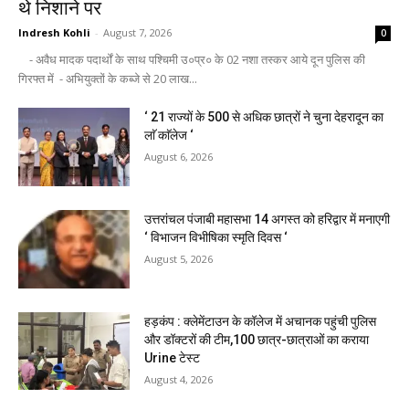
थे निशाने पर
Indresh Kohli
-
August 7, 2026
0
- अवैध मादक पदार्थों के साथ पश्चिमी उ०प्र० के 02 नशा तस्कर आये दून पुलिस की
गिरफ्त में - अभियुक्तों के कब्जे से 20 लाख...
‘ 21 राज्यों के 500 से अधिक छात्रों ने चुना देहरादून का
लाॅ काॅलेज ‘
August 6, 2026
उत्तरांचल पंजाबी महासभा 14 अगस्त को हरिद्वार में मनाएगी
‘ विभाजन विभीषिका स्मृति दिवस ‘
August 5, 2026
हड़कंप : क्लेमेंटाउन के कॉलेज में अचानक पहुंची पुलिस
और डॉक्टरों की टीम,100 छात्र-छात्राओं का कराया
Urine टेस्ट
August 4, 2026