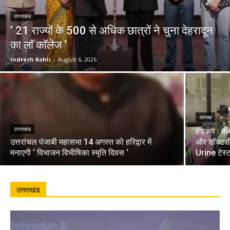
उत्तराखंड
‘ 21 राज्यों के 500 से अधिक छात्रों ने चुना देहरादून
का लाॅ काॅलेज ‘
Indresh Kohli
-
August 6, 2026
अपराध
उत्तराखंड
हड़कंप : क्
उत्तरांचल पंजाबी महासभा 14 अगस्त को हरिद्वार में
और डॉक्टरो
मनाएगी ‘ विभाजन विभीषिका स्मृति दिवस ‘
Urine टेस्
उत्तराखंड