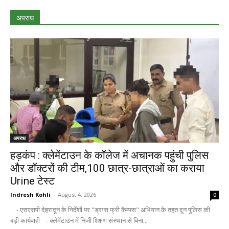
अपराध
अपराध
हड़कंप : क्लेमेंटाउन के कॉलेज में अचानक पहुंची पुलिस
और डॉक्टरों की टीम,100 छात्र-छात्राओं का कराया
Urine टेस्ट
Indresh Kohli
-
August 4, 2026
0
- एसएसपी देहरादून के निर्देशों पर "ड्रग्स फ्री कैम्पस" अभियान के तहत दून पुलिस की
बड़ी कार्यवाही - क्लेमेंटाउन में निजी शिक्षण संस्थान से बिना...