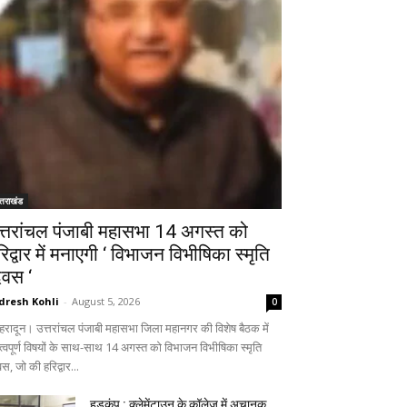
्तराखंड
त्तरांचल पंजाबी महासभा 14 अगस्त को
रिद्वार में मनाएगी ‘ विभाजन विभीषिका स्मृति
िवस ‘
dresh Kohli
-
August 5, 2026
0
हरादून। उत्तरांचल पंजाबी महासभा जिला महानगर की विशेष बैठक में
त्वपूर्ण विषयों के साथ-साथ 14 अगस्त को विभाजन विभीषिका स्मृति
स, जो की हरिद्वार...
हड़कंप : क्लेमेंटाउन के कॉलेज में अचानक