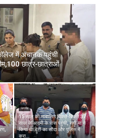
 कॉलेज में अचानक पहुंची
ीम,100 छात्र-छात्राओं
अपराध
15 साल की नाबालिग बिकते-बिकते 37
साल के आदमी के पास पहुंची, सगी मां ने
चरण,
किया था बेटी का सौदा और पुलिस में
करा...