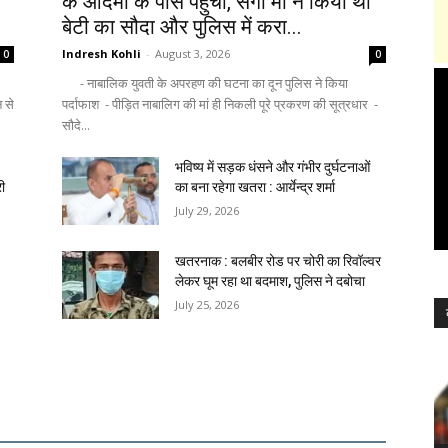
के आदमी के पास पहुंची, सगी मां ने किया था
बेटी का सौदा और पुलिस में करा...
Indresh Kohli
-
August 3, 2026
0
0
- नाबालिक युवती के अपरहण की घटना का दून पुलिस ने किया
न से
पर्दाफाश - पीड़ित नाबालिग की मां ही निकली पूरे प्रकरण की सूत्रधार -
सौदे...
भविष्य में सड़क धंसने और गंभीर दुर्घटनाओं
री
का बना रहेगा खतरा : आर्येन्द्र शर्मा
July 29, 2026
खतरनाक : बलबीर रोड पर चोरी का रिवॉल्वर
लेकर घूम रहा था बदमाश, पुलिस ने दबोचा
July 25, 2026