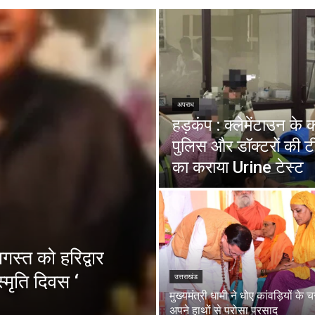
अपराध
हड़कंप : क्लेमेंटाउन के
पुलिस और डॉक्टरों की ट
का कराया Urine टेस्ट
स्त को हरिद्वार
्मृति दिवस ‘
उत्तराखंड
मुख्यमंत्री धामी ने धोए कांवड़ियों के 
अपने हाथों से परोसा प्रसाद