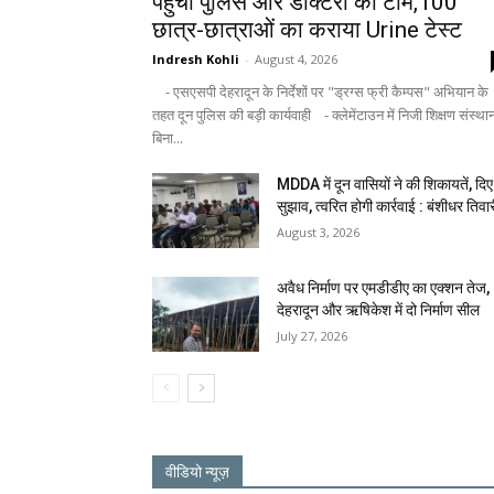
पहुंची पुलिस और डॉक्टरों की टीम,100
छात्र-छात्राओं का कराया Urine टेस्ट
Indresh Kohli
-
August 4, 2026
- एसएसपी देहरादून के निर्देशों पर "ड्रग्स फ्री कैम्पस" अभियान के
तहत दून पुलिस की बड़ी कार्यवाही - क्लेमेंटाउन में निजी शिक्षण संस्था
बिना...
MDDA में दून वासियों ने की शिकायतें, दिए
सुझाव, त्वरित होगी कार्रवाई : बंशीधर तिवा
August 3, 2026
अवैध निर्माण पर एमडीडीए का एक्शन तेज,
देहरादून और ऋषिकेश में दो निर्माण सील
July 27, 2026
वीडियो न्यूज़