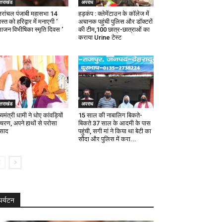
्तराखंड
अपराध
्तरांचल पंजाबी महासभा 14
हड़कंप : क्लेमेंटाउन के कॉलेज में
्त को हरिद्वार में मनाएगी ‘
अचानक पहुंची पुलिस और डॉक्टरों
भाजन विभीषिका स्मृति दिवस ‘
की टीम,100 छात्र-छात्राओं का
कराया Urine टेस्ट
्तराखंड
अपराध
्यमंत्री धामी ने धोए कांवड़ियों
15 साल की नाबालिग बिकते-
 चरण, अपने हाथों से परोसा
बिकते 37 साल के आदमी के पास
रसाद
पहुंची, सगी मां ने किया था बेटी का
सौदा और पुलिस में करा...
पर्यटन