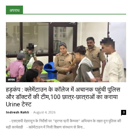
अपराध
अपराध
हड़कंप : क्लेमेंटाउन के कॉलेज में अचानक पहुंची पुलिस
और डॉक्टरों की टीम,100 छात्र-छात्राओं का कराया
Urine टेस्ट
Indresh Kohli
-
August 4, 2026
0
- एसएसपी देहरादून के निर्देशों पर "ड्रग्स फ्री कैम्पस" अभियान के तहत दून पुलिस की
बड़ी कार्यवाही - क्लेमेंटाउन में निजी शिक्षण संस्थान से बिना...