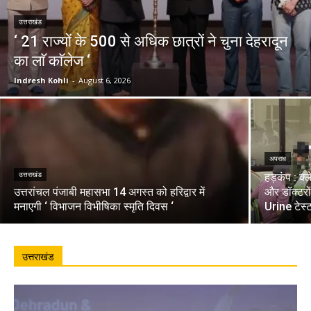
उत्तराखंड
‘ 21 राज्यों के 500 से अधिक छात्रों ने चुना देहरादून
का लाॅ काॅलेज ‘
Indresh Kohli
-
August 6, 2026
अपराध
उत्तराखंड
हड़कंप : क्
उत्तरांचल पंजाबी महासभा 14 अगस्त को हरिद्वार में
और डॉक्टरो
मनाएगी ‘ विभाजन विभीषिका स्मृति दिवस ‘
Urine टेस्
उत्तराखंड