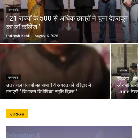
उत्तराखंड
‘ 21 राज्यों के 500 से अधिक छात्रों ने चुना देहरादून
का लाॅ काॅलेज ‘
Indresh Kohli
-
August 6, 2026
अपराध
उत्तराखंड
हड़कंप : क्
उत्तरांचल पंजाबी महासभा 14 अगस्त को हरिद्वार में
और डॉक्टरो
मनाएगी ‘ विभाजन विभीषिका स्मृति दिवस ‘
Urine टेस्
उत्तराखंड