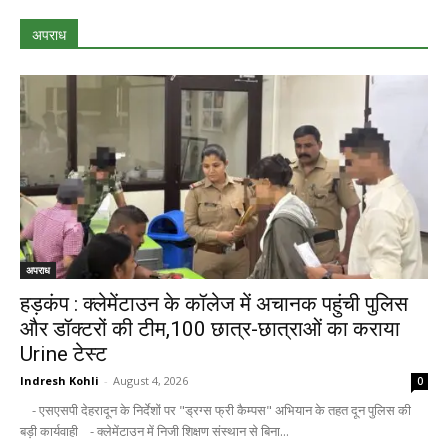
अपराध
अपराध
हड़कंप : क्लेमेंटाउन के कॉलेज में अचानक पहुंची पुलिस
और डॉक्टरों की टीम,100 छात्र-छात्राओं का कराया
Urine टेस्ट
Indresh Kohli
-
August 4, 2026
0
- एसएसपी देहरादून के निर्देशों पर "ड्रग्स फ्री कैम्पस" अभियान के तहत दून पुलिस की
बड़ी कार्यवाही - क्लेमेंटाउन में निजी शिक्षण संस्थान से बिना...