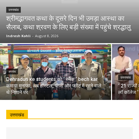
उत्तराखंड
श्रीमद्भागवत कथा के दूसरे दिन भी उमड़ा आस्था का
सैलाब, कथा श्रवण के लिए बड़ी संख्या में पहुंचे श्रद्धालु
Indresh Kohli
-
August 8, 2026
अपराध
उत्तराखंड
Dehradun ke students को ‘ स्मैक ‘ bech kar
कमाया मुनाफा, अब हॉस्टल, पीजी और फ्लैट में रहने वाले
‘ 21 राज्यो
थे निशाने पर
लाॅ काॅलेज 
उत्तराखंड