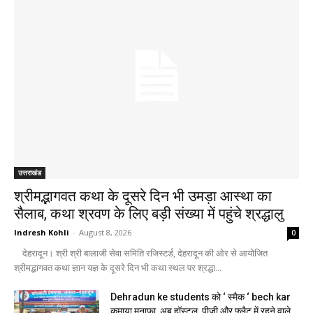
उत्तराखंड
श्रीमद्भागवत कथा के दूसरे दिन भी उमड़ा आस्था का
सैलाब, कथा श्रवण के लिए बड़ी संख्या में पहुंचे श्रद्धालु
Indresh Kohli
-
August 8, 2026
0
देहरादून। श्री श्री बालाजी सेवा समिति रजिस्टर्ड, देहरादून की ओर से आयोजित
श्रीमद्भागवत कथा ज्ञान यज्ञ के दूसरे दिन भी कथा स्थल पर श्रद्धा...
Dehradun ke students को ‘ स्मैक ‘ bech kar
कमाया मुनाफा, अब हॉस्टल, पीजी और फ्लैट में रहने वाले