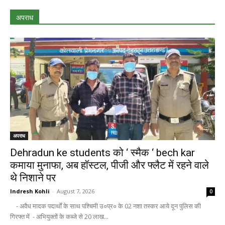
अपराध
अपराध
Dehradun ke students को ‘ स्मैक ‘ bech kar
कमाया मुनाफा, अब हॉस्टल, पीजी और फ्लैट में रहने वाले
थे निशाने पर
Indresh Kohli
-
August 7, 2026
0
- अवैध मादक पदार्थों के साथ पश्चिमी उ०प्र० के 02 नशा तस्कर आये दून पुलिस की
गिरफ्त में - अभियुक्तों के कब्जे से 20 लाख...