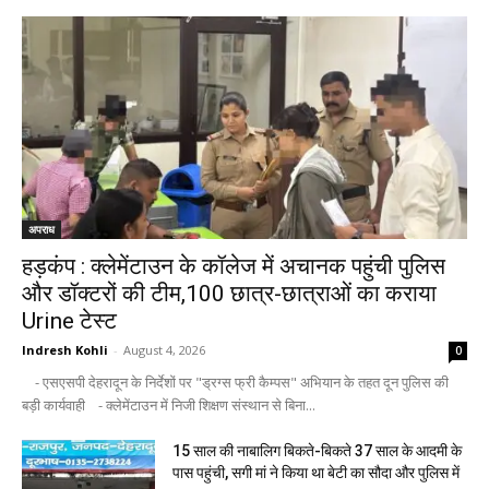
अपराध
हड़कंप : क्लेमेंटाउन के कॉलेज में अचानक पहुंची पुलिस
और डॉक्टरों की टीम,100 छात्र-छात्राओं का कराया
Urine टेस्ट
Indresh Kohli
-
August 4, 2026
0
- एसएसपी देहरादून के निर्देशों पर "ड्रग्स फ्री कैम्पस" अभियान के तहत दून पुलिस की
बड़ी कार्यवाही - क्लेमेंटाउन में निजी शिक्षण संस्थान से बिना...
15 साल की नाबालिग बिकते-बिकते 37 साल के आदमी के
पास पहुंची, सगी मां ने किया था बेटी का सौदा और पुलिस में