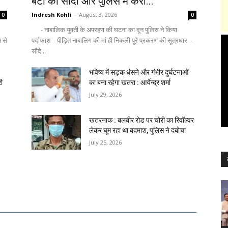
बेटी का सौदा और पुलिस में करा...
Indresh Kohli
-
August 3, 2026
0
0
- नाबालिक युवती के अपरहण की घटना का दून पुलिस ने किया
न से
पर्दाफाश - पीड़ित नाबालिग की मां ही निकली पूरे प्रकरण की सूत्रधार -
सौदे...
भविष्य में सड़क धंसने और गंभीर दुर्घटनाओं
री
का बना रहेगा खतरा : आर्येन्द्र शर्मा
July 29, 2026
खतरनाक : बलबीर रोड पर चोरी का रिवॉल्वर
लेकर घूम रहा था बदमाश, पुलिस ने दबोचा
July 25, 2026