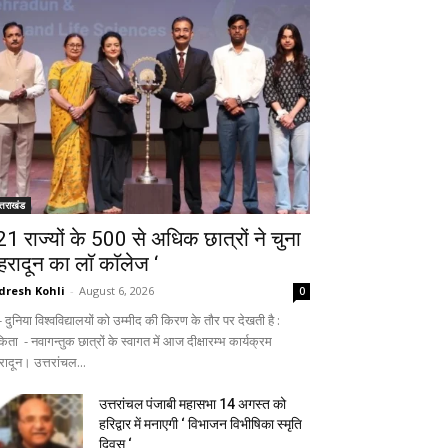
्तराखंड
 21 राज्यों के 500 से अधिक छात्रों ने चुना
ेहरादून का लाॅ काॅलेज ‘
dresh Kohli
-
August 6, 2026
0
ुनिया विश्वविद्यालयों को उम्मीद की किरण के तौर पर देखती है :
िता - नवागन्तुक छात्रों के स्वागत में आज दीक्षारम्भ कार्यक्रम
रादून। उत्तरांचल...
उत्तरांचल पंजाबी महासभा 14 अगस्त को
हरिद्वार में मनाएगी ‘ विभाजन विभीषिका स्मृति
दिवस ‘