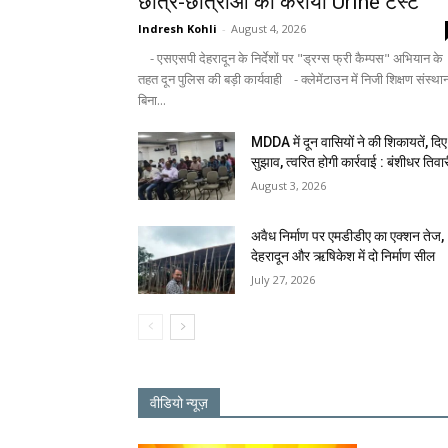
छात्र-छात्राओं का कराया Urine टेस्ट
Indresh Kohli
-
August 4, 2026
- एसएसपी देहरादून के निर्देशों पर "ड्रग्स फ्री कैम्पस" अभियान के
तहत दून पुलिस की बड़ी कार्यवाही - क्लेमेंटाउन में निजी शिक्षण संस्था
बिना...
MDDA में दून वासियों ने की शिकायतें, दिए
सुझाव, त्वरित होगी कार्रवाई : बंशीधर तिवा
August 3, 2026
अवैध निर्माण पर एमडीडीए का एक्शन तेज,
देहरादून और ऋषिकेश में दो निर्माण सील
July 27, 2026
वीडियो न्यूज़