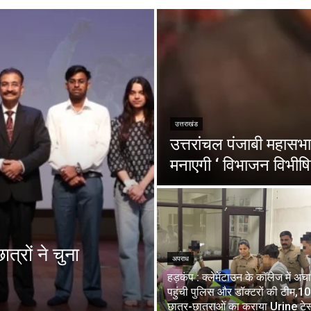
उत्तराखंड
उत्तरांचल पंजाबी महासभा 
मनाएगी ‘ विभाजन विभीषि
त्रों ने चुना
अपराध
हड़कंप : क्लेमेंटाउन के कॉलेज में अ
पहुंची पुलिस और डॉक्टरों की टीम,1
छात्र-छात्राओं का कराया Urine टेस