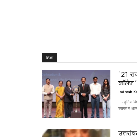
शिक्षा
‘ 21 राज
काॅलेज 
Indresh Ko
- दुनिया विश्वविद्यालयों को उम्मीद की किरण के तौर पर देखती है : अंकिता - नवागन्तुक छात्रों के
उत्तरां