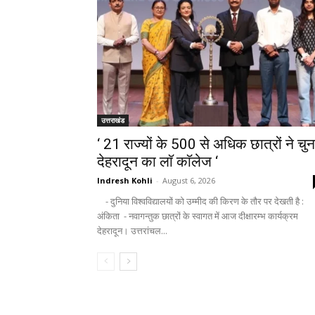
उत्तराखंड
‘ 21 राज्यों के 500 से अधिक छात्रों ने चुन
देहरादून का लाॅ काॅलेज ‘
Indresh Kohli
-
August 6, 2026
- दुनिया विश्वविद्यालयों को उम्मीद की किरण के तौर पर देखती है :
अंकिता - नवागन्तुक छात्रों के स्वागत में आज दीक्षारम्भ कार्यक्रम
देहरादून। उत्तरांचल...