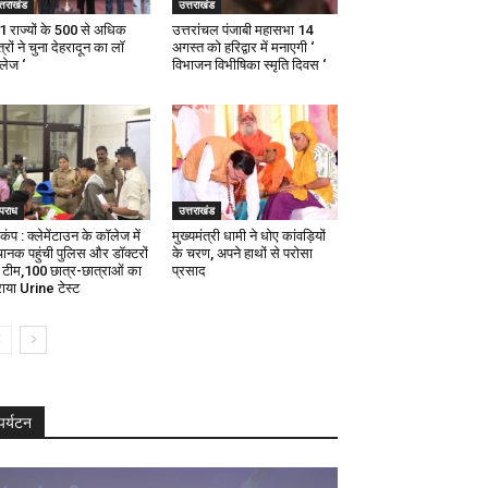
्तराखंड
उत्तराखंड
21 राज्यों के 500 से अधिक
उत्तरांचल पंजाबी महासभा 14
्रों ने चुना देहरादून का लाॅ
अगस्त को हरिद्वार में मनाएगी ‘
ॅलेज ‘
विभाजन विभीषिका स्मृति दिवस ‘
पराध
उत्तराखंड
कंप : क्लेमेंटाउन के कॉलेज में
मुख्यमंत्री धामी ने धोए कांवड़ियों
ानक पहुंची पुलिस और डॉक्टरों
के चरण, अपने हाथों से परोसा
 टीम,100 छात्र-छात्राओं का
प्रसाद
ाया Urine टेस्ट
पर्यटन