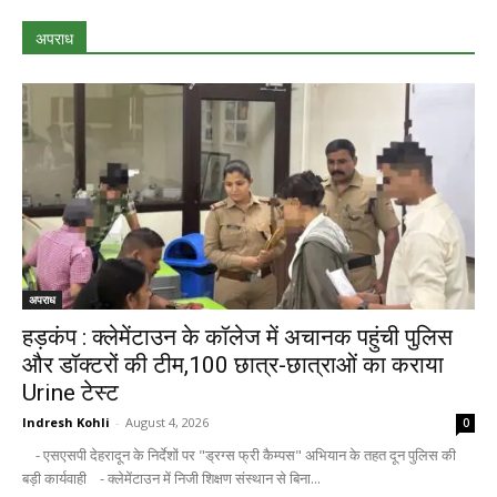
अपराध
अपराध
हड़कंप : क्लेमेंटाउन के कॉलेज में अचानक पहुंची पुलिस
और डॉक्टरों की टीम,100 छात्र-छात्राओं का कराया
Urine टेस्ट
Indresh Kohli
-
August 4, 2026
0
- एसएसपी देहरादून के निर्देशों पर "ड्रग्स फ्री कैम्पस" अभियान के तहत दून पुलिस की
बड़ी कार्यवाही - क्लेमेंटाउन में निजी शिक्षण संस्थान से बिना...