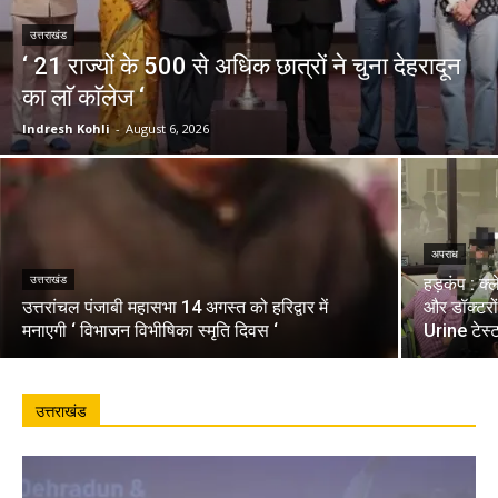
उत्तराखंड
‘ 21 राज्यों के 500 से अधिक छात्रों ने चुना देहरादून
का लाॅ काॅलेज ‘
Indresh Kohli
-
August 6, 2026
अपराध
उत्तराखंड
हड़कंप : क्
उत्तरांचल पंजाबी महासभा 14 अगस्त को हरिद्वार में
और डॉक्टरो
मनाएगी ‘ विभाजन विभीषिका स्मृति दिवस ‘
Urine टेस्
उत्तराखंड