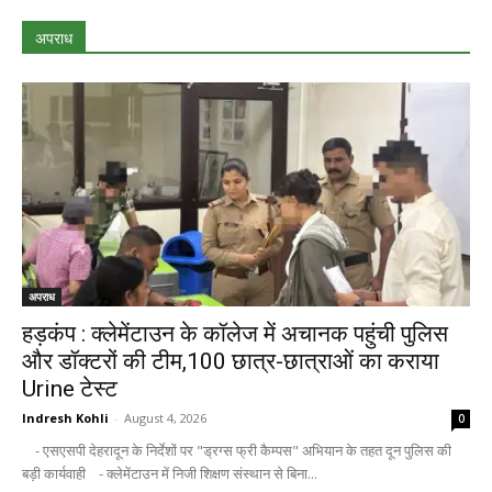
अपराध
अपराध
हड़कंप : क्लेमेंटाउन के कॉलेज में अचानक पहुंची पुलिस
और डॉक्टरों की टीम,100 छात्र-छात्राओं का कराया
Urine टेस्ट
Indresh Kohli
-
August 4, 2026
0
- एसएसपी देहरादून के निर्देशों पर "ड्रग्स फ्री कैम्पस" अभियान के तहत दून पुलिस की
बड़ी कार्यवाही - क्लेमेंटाउन में निजी शिक्षण संस्थान से बिना...