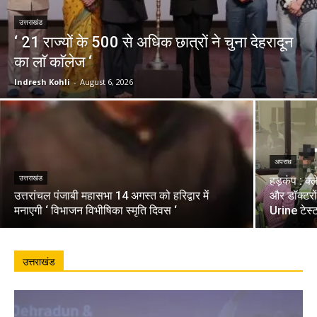
उत्तराखंड
‘ 21 राज्यों के 500 से अधिक छात्रों ने चुना देहरादून
का लाॅ काॅलेज ‘
Indresh Kohli
-
August 6, 2026
अपराध
उत्तराखंड
हड़कंप : क्
उत्तरांचल पंजाबी महासभा 14 अगस्त को हरिद्वार में
और डॉक्टरो
मनाएगी ‘ विभाजन विभीषिका स्मृति दिवस ‘
Urine टेस्
उत्तराखंड