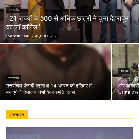
उत्तराखंड
‘ 21 राज्यों के 500 से अधिक छात्रों ने चुना देहरादून
का लाॅ काॅलेज ‘
Indresh Kohli
-
August 6, 2026
अपराध
उत्तराखंड
हड़कंप : क्
उत्तरांचल पंजाबी महासभा 14 अगस्त को हरिद्वार में
और डॉक्टरो
मनाएगी ‘ विभाजन विभीषिका स्मृति दिवस ‘
Urine टेस्
उत्तराखंड