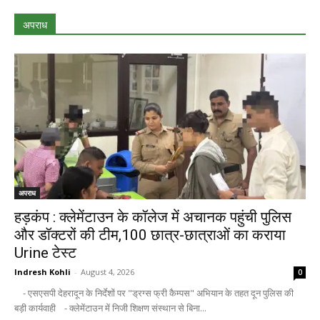
अपराध
अपराध
हड़कंप : क्लेमेंटाउन के कॉलेज में अचानक पहुंची पुलिस
और डॉक्टरों की टीम,100 छात्र-छात्राओं का कराया
Urine टेस्ट
Indresh Kohli
-
August 4, 2026
0
- एसएसपी देहरादून के निर्देशों पर "ड्रग्स फ्री कैम्पस" अभियान के तहत दून पुलिस की
बड़ी कार्यवाही - क्लेमेंटाउन में निजी शिक्षण संस्थान से बिना...