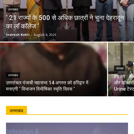
उत्तराखंड
‘ 21 राज्यों के 500 से अधिक छात्रों ने चुना देहरादून
का लाॅ काॅलेज ‘
Indresh Kohli
-
August 6, 2026
अपराध
उत्तराखंड
हड़कंप : क्
उत्तरांचल पंजाबी महासभा 14 अगस्त को हरिद्वार में
और डॉक्टरो
मनाएगी ‘ विभाजन विभीषिका स्मृति दिवस ‘
Urine टेस्
उत्तराखंड