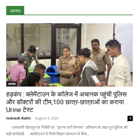
अपराध
अपराध
हड़कंप : क्लेमेंटाउन के कॉलेज में अचानक पहुंची पुलिस
और डॉक्टरों की टीम,100 छात्र-छात्राओं का कराया
Urine टेस्ट
Indresh Kohli
-
August 4, 2026
0
- एसएसपी देहरादून के निर्देशों पर "ड्रग्स फ्री कैम्पस" अभियान के तहत दून पुलिस की
बड़ी कार्यवाही - क्लेमेंटाउन में निजी शिक्षण संस्थान से बिना...