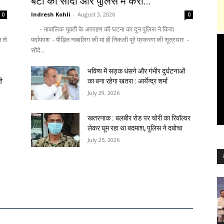
बेटी का सौदा और पुलिस में करा...
Indresh Kohli
-
August 3, 2026
0
0
- नाबालिक युवती के अपरहण की घटना का दून पुलिस ने किया
न से
पर्दाफाश - पीड़ित नाबालिग की मां ही निकली पूरे प्रकरण की सूत्रधार -
सौदे...
भविष्य में सड़क धंसने और गंभीर दुर्घटनाओं
री
का बना रहेगा खतरा : आर्येन्द्र शर्मा
July 29, 2026
खतरनाक : बलबीर रोड पर चोरी का रिवॉल्वर
लेकर घूम रहा था बदमाश, पुलिस ने दबोचा
July 25, 2026