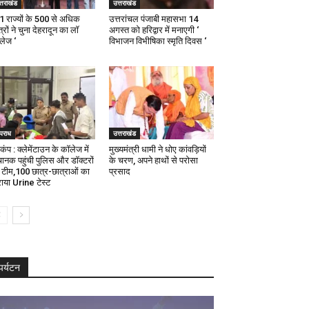
्तराखंड
उत्तराखंड
21 राज्यों के 500 से अधिक
उत्तरांचल पंजाबी महासभा 14
्रों ने चुना देहरादून का लाॅ
अगस्त को हरिद्वार में मनाएगी ‘
ॅलेज ‘
विभाजन विभीषिका स्मृति दिवस ‘
पराध
उत्तराखंड
कंप : क्लेमेंटाउन के कॉलेज में
मुख्यमंत्री धामी ने धोए कांवड़ियों
ानक पहुंची पुलिस और डॉक्टरों
के चरण, अपने हाथों से परोसा
 टीम,100 छात्र-छात्राओं का
प्रसाद
ाया Urine टेस्ट
पर्यटन