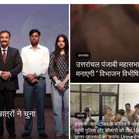
उत्तराखंड
उत्तरांचल पंजाबी महासभा 
मनाएगी ‘ विभाजन विभीषि
त्रों ने चुना
अपराध
हड़कंप : क्लेमेंटाउन के कॉलेज में अ
पहुंची पुलिस और डॉक्टरों की टीम,1
छात्र-छात्राओं का कराया Urine टेस