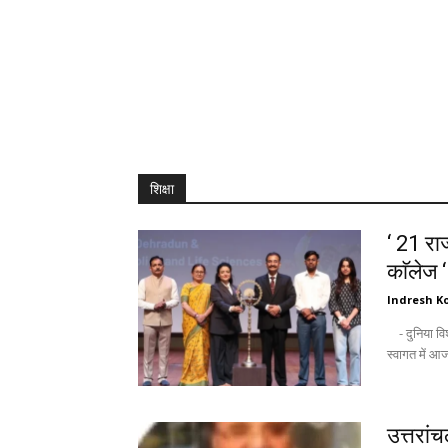
शिक्षा
‘ 21 राज
काॅलेज 
Indresh Ko
- दुनिया विश्वविद्यालयों को उम्मीद की किरण के तौर पर देखती है : अंकिता - नवागन्तुक छात्रों के
उत्तरां