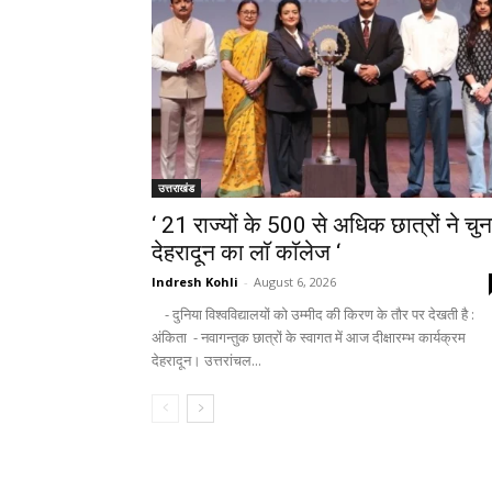
उत्तराखंड
‘ 21 राज्यों के 500 से अधिक छात्रों ने चुन
देहरादून का लाॅ काॅलेज ‘
Indresh Kohli
-
August 6, 2026
- दुनिया विश्वविद्यालयों को उम्मीद की किरण के तौर पर देखती है :
अंकिता - नवागन्तुक छात्रों के स्वागत में आज दीक्षारम्भ कार्यक्रम
देहरादून। उत्तरांचल...