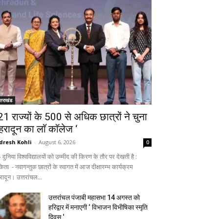
्तराखंड
 21 राज्यों के 500 से अधिक छात्रों ने चुना
ेहरादून का लाॅ काॅलेज ‘
dresh Kohli
-
August 6, 2026
0
ुनिया विश्वविद्यालयों को उम्मीद की किरण के तौर पर देखती है :
िता - नवागन्तुक छात्रों के स्वागत में आज दीक्षारम्भ कार्यक्रम
रादून। उत्तरांचल...
उत्तरांचल पंजाबी महासभा 14 अगस्त को
हरिद्वार में मनाएगी ‘ विभाजन विभीषिका स्मृति
दिवस ‘