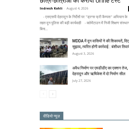
छात्र-छात्राओं का कराया Urine टेस्ट
Indresh Kohli
-
August 4, 2026
- एसएसपी देहरादून के निर्देशों पर "ड्रग्स फ्री कैम्पस" अभियान के
तहत दून पुलिस की बड़ी कार्यवाही - क्लेमेंटाउन में निजी शिक्षण संस्था
बिना...
MDDA में दून वासियों ने की शिकायतें, दिए
सुझाव, त्वरित होगी कार्रवाई : बंशीधर तिवा
August 3, 2026
अवैध निर्माण पर एमडीडीए का एक्शन तेज,
देहरादून और ऋषिकेश में दो निर्माण सील
July 27, 2026
वीडियो न्यूज़