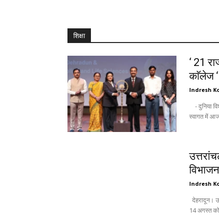
शिक्षा
‘ 21 राज
काॅलेज 
Indresh Ko
- दुनिया विश्वविद्यालयों को उम्मीद की किरण के तौर पर देखती है : अंकिता - नवागन्तुक छात्रों के
उत्तरां
विभाजन 
Indresh Ko
देहरादून। उत्तरांचल पंजाबी महासभा जिला महानगर की विशेष बैठक में महत्वपूर्ण विषयों के साथ-साथ
14 अगस्त को 