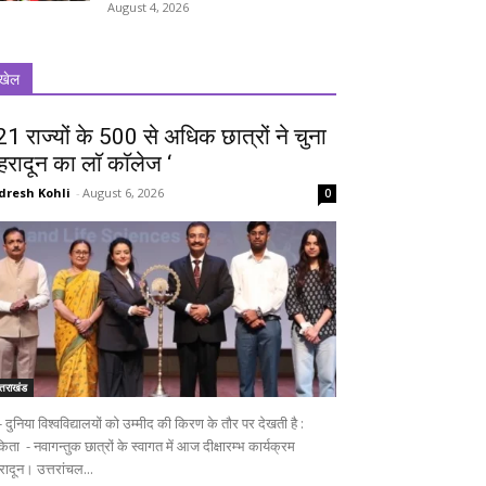
August 4, 2026
खेल
 21 राज्यों के 500 से अधिक छात्रों ने चुना
ेहरादून का लाॅ काॅलेज ‘
dresh Kohli
-
August 6, 2026
0
्तराखंड
ुनिया विश्वविद्यालयों को उम्मीद की किरण के तौर पर देखती है :
िता - नवागन्तुक छात्रों के स्वागत में आज दीक्षारम्भ कार्यक्रम
रादून। उत्तरांचल...