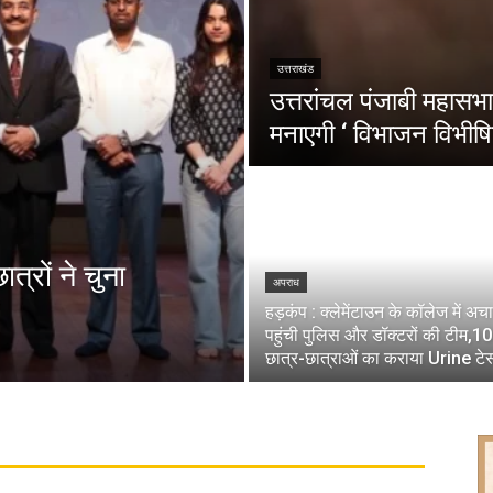
उत्तराखंड
उत्तरांचल पंजाबी महासभा 
मनाएगी ‘ विभाजन विभीषि
त्रों ने चुना
अपराध
हड़कंप : क्लेमेंटाउन के कॉलेज में अ
पहुंची पुलिस और डॉक्टरों की टीम,1
छात्र-छात्राओं का कराया Urine टेस