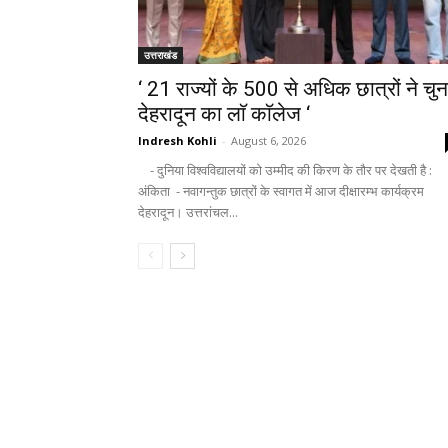
उत्तराखंड
‘ 21 राज्यों के 500 से अधिक छात्रों ने चुन
देहरादून का लाॅ काॅलेज ‘
Indresh Kohli
-
August 6, 2026
- दुनिया विश्वविद्यालयों को उम्मीद की किरण के तौर पर देखती है :
अंकिता - नवागन्तुक छात्रों के स्वागत में आज दीक्षारम्भ कार्यक्रम
देहरादून। उत्तरांचल...