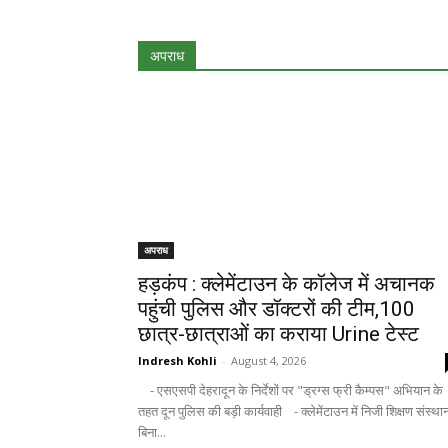
अपराध
अपराध
हड़कंप : क्लेमेंटाउन के कॉलेज में अचानक
पहुंची पुलिस और डॉक्टरों की टीम,100
छात्र-छात्राओं का कराया Urine टेस्ट
Indresh Kohli
-
August 4, 2026
- एसएसपी देहरादून के निर्देशों पर "ड्रग्स फ्री कैम्पस" अभियान के
तहत दून पुलिस की बड़ी कार्यवाही - क्लेमेंटाउन में निजी शिक्षण संस्था
बिना...