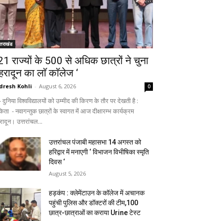
्तराखंड
 21 राज्यों के 500 से अधिक छात्रों ने चुना
ेहरादून का लाॅ काॅलेज ‘
dresh Kohli
-
August 6, 2026
0
ुनिया विश्वविद्यालयों को उम्मीद की किरण के तौर पर देखती है :
िता - नवागन्तुक छात्रों के स्वागत में आज दीक्षारम्भ कार्यक्रम
रादून। उत्तरांचल...
उत्तरांचल पंजाबी महासभा 14 अगस्त को
हरिद्वार में मनाएगी ‘ विभाजन विभीषिका स्मृति
दिवस ‘
August 5, 2026
हड़कंप : क्लेमेंटाउन के कॉलेज में अचानक
पहुंची पुलिस और डॉक्टरों की टीम,100
छात्र-छात्राओं का कराया Urine टेस्ट