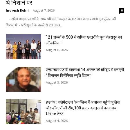
थे निशाने पर
Indresh Kohli
-
August 7, 2026
0
- अवैध मादक पदार्थों के साथ पश्चिमी उ०प्र० के 02 नशा तस्कर आये दून पुलिस की
गिरफ्त में - अभियुक्तों के कब्जे से 20 लाख...
‘ 21 राज्यों के 500 से अधिक छात्रों ने चुना देहरादून का
लाॅ काॅलेज ‘
August 6, 2026
उत्तरांचल पंजाबी महासभा 14 अगस्त को हरिद्वार में मनाएगी
‘ विभाजन विभीषिका स्मृति दिवस ‘
August 5, 2026
हड़कंप : क्लेमेंटाउन के कॉलेज में अचानक पहुंची पुलिस
और डॉक्टरों की टीम,100 छात्र-छात्राओं का कराया
Urine टेस्ट
August 4, 2026