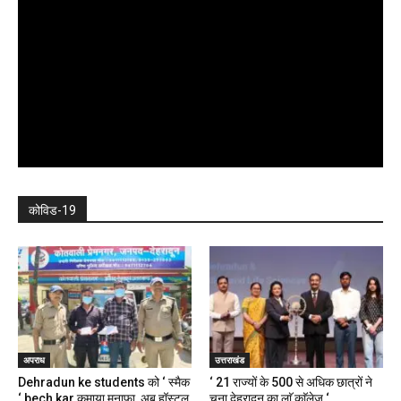
कोविड-19
अपराध
उत्तराखंड
Dehradun ke students को ‘ स्मैक
‘ 21 राज्यों के 500 से अधिक छात्रों ने
‘ bech kar कमाया मुनाफा, अब हॉस्टल,
चुना देहरादून का लाॅ काॅलेज ‘