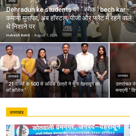
अपराध
Dehradun ke students को ‘ स्मैक ‘ bech kar
कमाया मुनाफा, अब हॉस्टल, पीजी और फ्लैट में रहने वाले
थे निशाने पर
Indresh Kohli
-
August 7, 2026
उत्तराखंड
उत्तराखंड
‘ 21 राज्यों के 500 से अधिक छात्रों ने चुना देहरादून का
उत्तरांचल प
लाॅ काॅलेज ‘
मनाएगी ‘ वि
उत्तराखंड