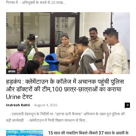
गिरफ्त में - अभियुक्तों के कब्जे से 20 लाख...
अपराध
हड़कंप : क्लेमेंटाउन के कॉलेज में अचानक पहुंची पुलिस
और डॉक्टरों की टीम,100 छात्र-छात्राओं का कराया
Urine टेस्ट
Indresh Kohli
-
August 4, 2026
0
- एसएसपी देहरादून के निर्देशों पर "ड्रग्स फ्री कैम्पस" अभियान के तहत दून पुलिस की
बड़ी कार्यवाही - क्लेमेंटाउन में निजी शिक्षण संस्थान से बिना...
15 साल की नाबालिग बिकते-बिकते 37 साल के आदमी के