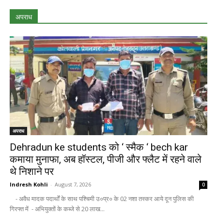
अपराध
अपराध
Dehradun ke students को ‘ स्मैक ‘ bech kar
कमाया मुनाफा, अब हॉस्टल, पीजी और फ्लैट में रहने वाले
थे निशाने पर
Indresh Kohli
-
August 7, 2026
0
- अवैध मादक पदार्थों के साथ पश्चिमी उ०प्र० के 02 नशा तस्कर आये दून पुलिस की
गिरफ्त में - अभियुक्तों के कब्जे से 20 लाख...