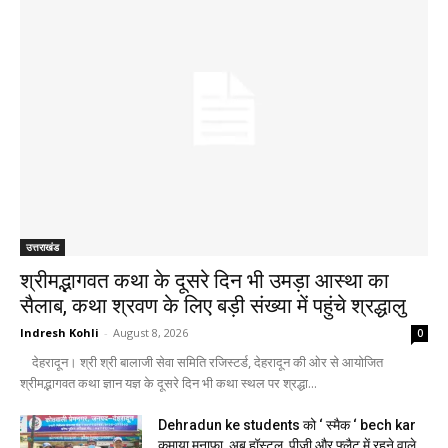
उत्तराखंड
श्रीमद्भागवत कथा के दूसरे दिन भी उमड़ा आस्था का
सैलाब, कथा श्रवण के लिए बड़ी संख्या में पहुंचे श्रद्धालु
Indresh Kohli
-
August 8, 2026
0
देहरादून। श्री श्री बालाजी सेवा समिति रजिस्टर्ड, देहरादून की ओर से आयोजित
श्रीमद्भागवत कथा ज्ञान यज्ञ के दूसरे दिन भी कथा स्थल पर श्रद्धा...
Dehradun ke students को ‘ स्मैक ‘ bech kar
कमाया मुनाफा, अब हॉस्टल, पीजी और फ्लैट में रहने वाले