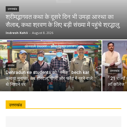
उत्तराखंड
श्रीमद्भागवत कथा के दूसरे दिन भी उमड़ा आस्था का
सैलाब, कथा श्रवण के लिए बड़ी संख्या में पहुंचे श्रद्धालु
Indresh Kohli
-
August 8, 2026
अपराध
उत्तराखंड
Dehradun ke students को ‘ स्मैक ‘ bech kar
कमाया मुनाफा, अब हॉस्टल, पीजी और फ्लैट में रहने वाले
‘ 21 राज्यो
थे निशाने पर
लाॅ काॅलेज 
उत्तराखंड