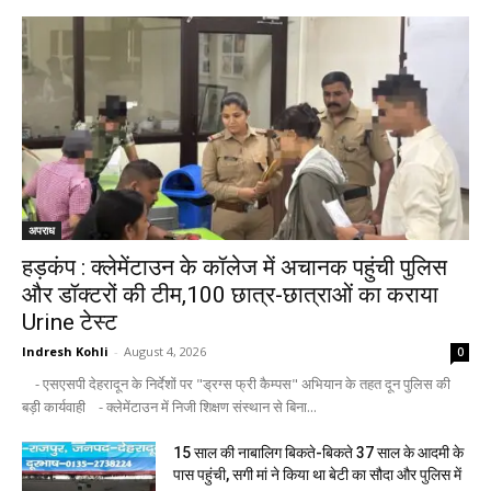
अपराध
हड़कंप : क्लेमेंटाउन के कॉलेज में अचानक पहुंची पुलिस
और डॉक्टरों की टीम,100 छात्र-छात्राओं का कराया
Urine टेस्ट
Indresh Kohli
-
August 4, 2026
0
- एसएसपी देहरादून के निर्देशों पर "ड्रग्स फ्री कैम्पस" अभियान के तहत दून पुलिस की
बड़ी कार्यवाही - क्लेमेंटाउन में निजी शिक्षण संस्थान से बिना...
15 साल की नाबालिग बिकते-बिकते 37 साल के आदमी के
पास पहुंची, सगी मां ने किया था बेटी का सौदा और पुलिस में