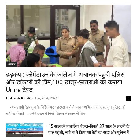
अपराध
हड़कंप : क्लेमेंटाउन के कॉलेज में अचानक पहुंची पुलिस
और डॉक्टरों की टीम,100 छात्र-छात्राओं का कराया
Urine टेस्ट
Indresh Kohli
-
August 4, 2026
0
- एसएसपी देहरादून के निर्देशों पर "ड्रग्स फ्री कैम्पस" अभियान के तहत दून पुलिस की
बड़ी कार्यवाही - क्लेमेंटाउन में निजी शिक्षण संस्थान से बिना...
15 साल की नाबालिग बिकते-बिकते 37 साल के आदमी के
पास पहुंची, सगी मां ने किया था बेटी का सौदा और पुलिस में