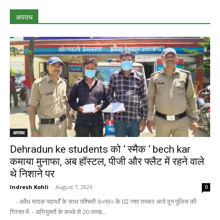
अपराध
अपराध
Dehradun ke students को ‘ स्मैक ‘ bech kar
कमाया मुनाफा, अब हॉस्टल, पीजी और फ्लैट में रहने वाले
थे निशाने पर
Indresh Kohli
-
August 7, 2026
0
- अवैध मादक पदार्थों के साथ पश्चिमी उ०प्र० के 02 नशा तस्कर आये दून पुलिस की
गिरफ्त में - अभियुक्तों के कब्जे से 20 लाख...