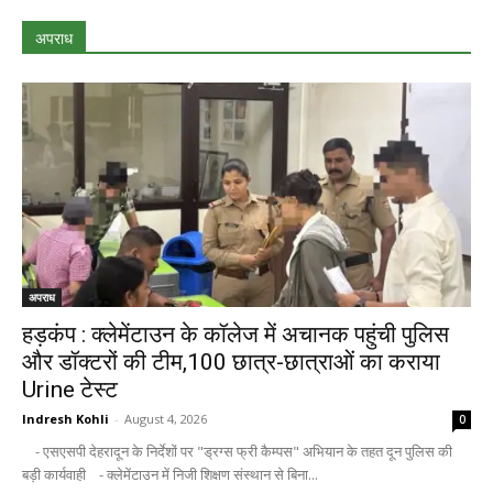
अपराध
अपराध
हड़कंप : क्लेमेंटाउन के कॉलेज में अचानक पहुंची पुलिस
और डॉक्टरों की टीम,100 छात्र-छात्राओं का कराया
Urine टेस्ट
Indresh Kohli
-
August 4, 2026
0
- एसएसपी देहरादून के निर्देशों पर "ड्रग्स फ्री कैम्पस" अभियान के तहत दून पुलिस की
बड़ी कार्यवाही - क्लेमेंटाउन में निजी शिक्षण संस्थान से बिना...