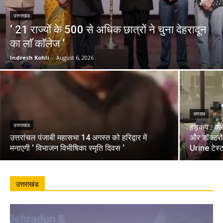
उत्तराखंड
‘ 21 राज्यों के 500 से अधिक छात्रों ने चुना देहरादून
का लाॅ काॅलेज ‘
Indresh Kohli
-
August 6, 2026
अपराध
उत्तराखंड
हड़कंप : क्
उत्तरांचल पंजाबी महासभा 14 अगस्त को हरिद्वार में
और डॉक्टरो
मनाएगी ‘ विभाजन विभीषिका स्मृति दिवस ‘
Urine टेस्
उत्तराखंड