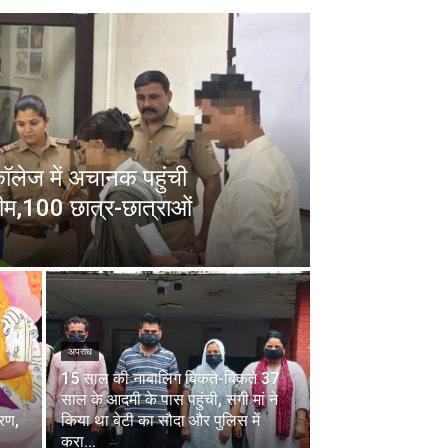
 कॉलेज में अचानक पहुंची
ीम,100 छात्र-छात्राओं
अपराध
15 साल की नाबालिग बिकते-बिकते 37
साल के आदमी के पास पहुंची, सगी मां ने
चरण,
किया था बेटी का सौदा और पुलिस में
करा...