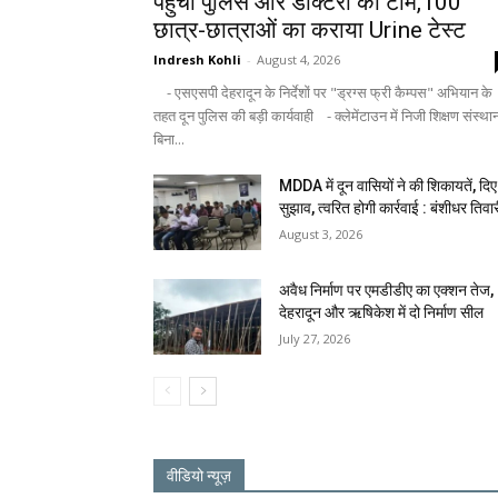
पहुंची पुलिस और डॉक्टरों की टीम,100
छात्र-छात्राओं का कराया Urine टेस्ट
Indresh Kohli
-
August 4, 2026
- एसएसपी देहरादून के निर्देशों पर "ड्रग्स फ्री कैम्पस" अभियान के
तहत दून पुलिस की बड़ी कार्यवाही - क्लेमेंटाउन में निजी शिक्षण संस्था
बिना...
MDDA में दून वासियों ने की शिकायतें, दिए
सुझाव, त्वरित होगी कार्रवाई : बंशीधर तिवा
August 3, 2026
अवैध निर्माण पर एमडीडीए का एक्शन तेज,
देहरादून और ऋषिकेश में दो निर्माण सील
July 27, 2026
वीडियो न्यूज़