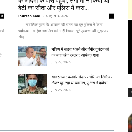
के आदमी के पास पहुंची, सगी मां ने किया था
बेटी का सौदा और पुलिस में करा...
Indresh Kohli
-
August 3, 2026
0
0
- नाबालिक युवती के अपरहण की घटना का दून पुलिस ने किया
न से
पर्दाफाश - पीड़ित नाबालिग की मां ही निकली पूरे प्रकरण की सूत्रधार -
सौदे...
भविष्य में सड़क धंसने और गंभीर दुर्घटनाओं
री
का बना रहेगा खतरा : आर्येन्द्र शर्मा
July 29, 2026
खतरनाक : बलबीर रोड पर चोरी का रिवॉल्वर
लेकर घूम रहा था बदमाश, पुलिस ने दबोचा
July 25, 2026