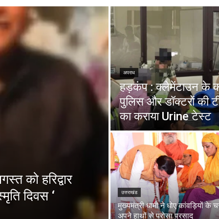
अपराध
हड़कंप : क्लेमेंटाउन के
पुलिस और डॉक्टरों की ट
का कराया Urine टेस्ट
स्त को हरिद्वार
्मृति दिवस ‘
उत्तराखंड
मुख्यमंत्री धामी ने धोए कांवड़ियों के 
अपने हाथों से परोसा प्रसाद