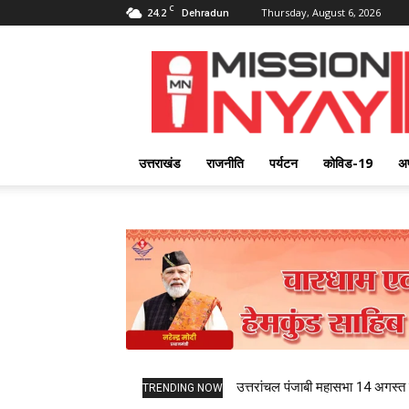
C
24.2
Thursday, August 6, 2026
Dehradun
Mission
Nyay
उत्तराखंड
राजनीति
पर्यटन
कोविड-19
अ
उत्तरांचल पंजाबी महासभा 14 अगस्त को
TRENDING NOW