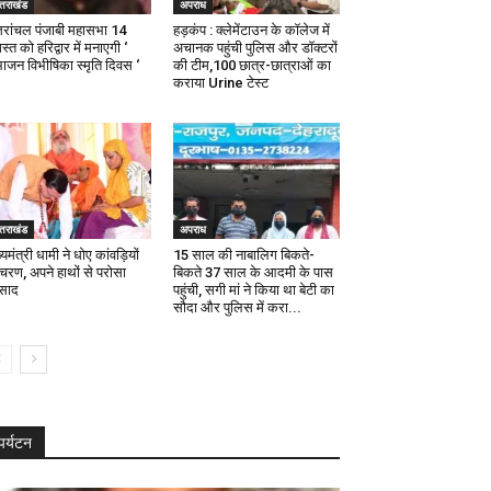
्तराखंड
अपराध
्तरांचल पंजाबी महासभा 14
हड़कंप : क्लेमेंटाउन के कॉलेज में
्त को हरिद्वार में मनाएगी ‘
अचानक पहुंची पुलिस और डॉक्टरों
भाजन विभीषिका स्मृति दिवस ‘
की टीम,100 छात्र-छात्राओं का
कराया Urine टेस्ट
्तराखंड
अपराध
्यमंत्री धामी ने धोए कांवड़ियों
15 साल की नाबालिग बिकते-
 चरण, अपने हाथों से परोसा
बिकते 37 साल के आदमी के पास
रसाद
पहुंची, सगी मां ने किया था बेटी का
सौदा और पुलिस में करा...
पर्यटन