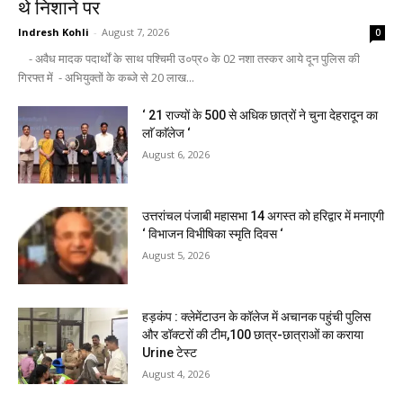
थे निशाने पर
Indresh Kohli
-
August 7, 2026
0
- अवैध मादक पदार्थों के साथ पश्चिमी उ०प्र० के 02 नशा तस्कर आये दून पुलिस की
गिरफ्त में - अभियुक्तों के कब्जे से 20 लाख...
‘ 21 राज्यों के 500 से अधिक छात्रों ने चुना देहरादून का
लाॅ काॅलेज ‘
August 6, 2026
उत्तरांचल पंजाबी महासभा 14 अगस्त को हरिद्वार में मनाएगी
‘ विभाजन विभीषिका स्मृति दिवस ‘
August 5, 2026
हड़कंप : क्लेमेंटाउन के कॉलेज में अचानक पहुंची पुलिस
और डॉक्टरों की टीम,100 छात्र-छात्राओं का कराया
Urine टेस्ट
August 4, 2026