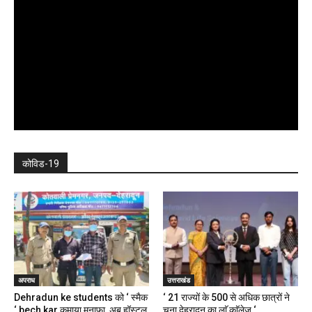
कोविड-19
अपराध
उत्तराखंड
Dehradun ke students को ‘ स्मैक
‘ 21 राज्यों के 500 से अधिक छात्रों ने
‘ bech kar कमाया मुनाफा, अब हॉस्टल,
चुना देहरादून का लाॅ काॅलेज ‘