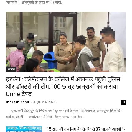
गिरफ्त में - अभियुक्तों के कब्जे से 20 लाख...
अपराध
हड़कंप : क्लेमेंटाउन के कॉलेज में अचानक पहुंची पुलिस
और डॉक्टरों की टीम,100 छात्र-छात्राओं का कराया
Urine टेस्ट
Indresh Kohli
-
August 4, 2026
0
- एसएसपी देहरादून के निर्देशों पर "ड्रग्स फ्री कैम्पस" अभियान के तहत दून पुलिस की
बड़ी कार्यवाही - क्लेमेंटाउन में निजी शिक्षण संस्थान से बिना...
15 साल की नाबालिग बिकते-बिकते 37 साल के आदमी के