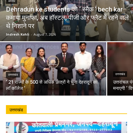
अपराध
Dehradun ke students को ‘ स्मैक ‘ bech kar
कमाया मुनाफा, अब हॉस्टल, पीजी और फ्लैट में रहने वाले
थे निशाने पर
Indresh Kohli
-
August 7, 2026
उत्तराखंड
उत्तराखंड
‘ 21 राज्यों के 500 से अधिक छात्रों ने चुना देहरादून का
उत्तरांचल प
लाॅ काॅलेज ‘
मनाएगी ‘ वि
उत्तराखंड