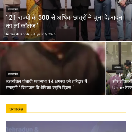
उत्तराखंड
‘ 21 राज्यों के 500 से अधिक छात्रों ने चुना देहरादून
का लाॅ काॅलेज ‘
Indresh Kohli
-
August 6, 2026
अपराध
उत्तराखंड
हड़कंप : क्
उत्तरांचल पंजाबी महासभा 14 अगस्त को हरिद्वार में
और डॉक्टरो
मनाएगी ‘ विभाजन विभीषिका स्मृति दिवस ‘
Urine टेस्
उत्तराखंड