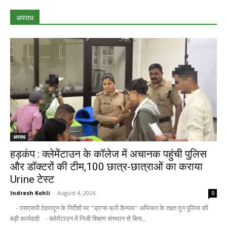
अपराध
अपराध
हड़कंप : क्लेमेंटाउन के कॉलेज में अचानक पहुंची पुलिस
और डॉक्टरों की टीम,100 छात्र-छात्राओं का कराया
Urine टेस्ट
Indresh Kohli
-
August 4, 2026
0
- एसएसपी देहरादून के निर्देशों पर "ड्रग्स फ्री कैम्पस" अभियान के तहत दून पुलिस की
बड़ी कार्यवाही - क्लेमेंटाउन में निजी शिक्षण संस्थान से बिना...