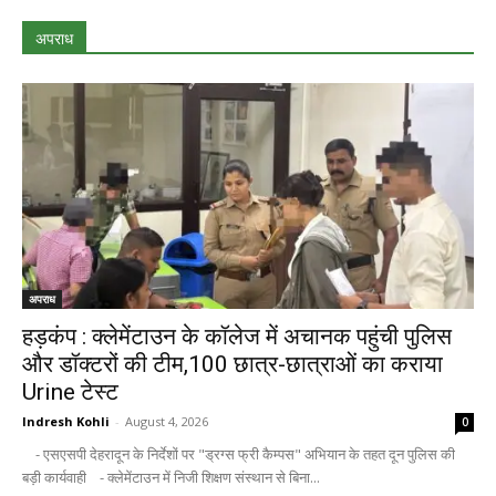
अपराध
अपराध
हड़कंप : क्लेमेंटाउन के कॉलेज में अचानक पहुंची पुलिस
और डॉक्टरों की टीम,100 छात्र-छात्राओं का कराया
Urine टेस्ट
Indresh Kohli
-
August 4, 2026
0
- एसएसपी देहरादून के निर्देशों पर "ड्रग्स फ्री कैम्पस" अभियान के तहत दून पुलिस की
बड़ी कार्यवाही - क्लेमेंटाउन में निजी शिक्षण संस्थान से बिना...