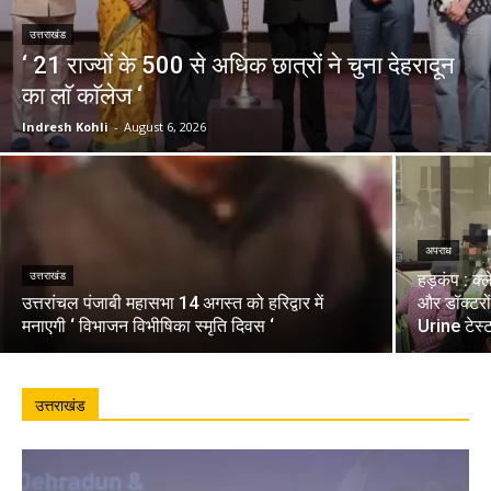
उत्तराखंड
‘ 21 राज्यों के 500 से अधिक छात्रों ने चुना देहरादून
का लाॅ काॅलेज ‘
Indresh Kohli
-
August 6, 2026
अपराध
उत्तराखंड
हड़कंप : क्
उत्तरांचल पंजाबी महासभा 14 अगस्त को हरिद्वार में
और डॉक्टरो
मनाएगी ‘ विभाजन विभीषिका स्मृति दिवस ‘
Urine टेस्
उत्तराखंड