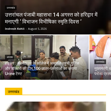
उत्तराखंड
उत्तरांचल पंजाबी महासभा 14 अगस्त को हरिद्वार में
मनाएगी ‘ विभाजन विभीषिका स्मृति दिवस ‘
Indresh Kohli
-
August 5, 2026
अपराध
उत्तराखंड
हड़कंप : क्लेमेंटाउन के कॉलेज में अचानक पहुंची पुलिस
और डॉक्टरों की टीम,100 छात्र-छात्राओं का कराया
मुख्यमंत्री 
Urine टेस्ट
परोसा प्रस
उत्तराखंड