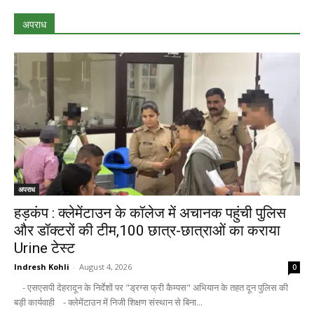
अपराध
अपराध
हड़कंप : क्लेमेंटाउन के कॉलेज में अचानक पहुंची पुलिस
और डॉक्टरों की टीम,100 छात्र-छात्राओं का कराया
Urine टेस्ट
Indresh Kohli
-
August 4, 2026
0
- एसएसपी देहरादून के निर्देशों पर "ड्रग्स फ्री कैम्पस" अभियान के तहत दून पुलिस की
बड़ी कार्यवाही - क्लेमेंटाउन में निजी शिक्षण संस्थान से बिना...