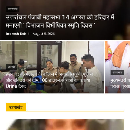
उत्तराखंड
उत्तरांचल पंजाबी महासभा 14 अगस्त को हरिद्वार में
मनाएगी ‘ विभाजन विभीषिका स्मृति दिवस ‘
Indresh Kohli
-
August 5, 2026
अपराध
उत्तराखंड
हड़कंप : क्लेमेंटाउन के कॉलेज में अचानक पहुंची पुलिस
और डॉक्टरों की टीम,100 छात्र-छात्राओं का कराया
मुख्यमंत्री 
Urine टेस्ट
परोसा प्रस
उत्तराखंड