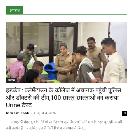
अपराध
अपराध
हड़कंप : क्लेमेंटाउन के कॉलेज में अचानक पहुंची पुलिस
और डॉक्टरों की टीम,100 छात्र-छात्राओं का कराया
Urine टेस्ट
Indresh Kohli
-
August 4, 2026
0
- एसएसपी देहरादून के निर्देशों पर "ड्रग्स फ्री कैम्पस" अभियान के तहत दून पुलिस की
बड़ी कार्यवाही - क्लेमेंटाउन में निजी शिक्षण संस्थान से बिना...