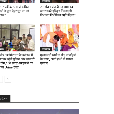
्तराखंड
उत्तराखंड
21 राज्यों के 500 से अधिक
उत्तरांचल पंजाबी महासभा 14
्रों ने चुना देहरादून का लाॅ
अगस्त को हरिद्वार में मनाएगी ‘
ॅलेज ‘
विभाजन विभीषिका स्मृति दिवस ‘
पराध
उत्तराखंड
कंप : क्लेमेंटाउन के कॉलेज में
मुख्यमंत्री धामी ने धोए कांवड़ियों
ानक पहुंची पुलिस और डॉक्टरों
के चरण, अपने हाथों से परोसा
 टीम,100 छात्र-छात्राओं का
प्रसाद
ाया Urine टेस्ट
पर्यटन