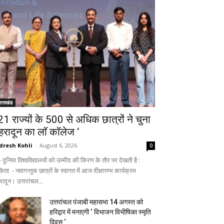
्तराखंड
 21 राज्यों के 500 से अधिक छात्रों ने चुना
ेहरादून का लाॅ काॅलेज ‘
dresh Kohli
-
August 6, 2026
0
ुनिया विश्वविद्यालयों को उम्मीद की किरण के तौर पर देखती है :
िता - नवागन्तुक छात्रों के स्वागत में आज दीक्षारम्भ कार्यक्रम
रादून। उत्तरांचल...
उत्तरांचल पंजाबी महासभा 14 अगस्त को
हरिद्वार में मनाएगी ‘ विभाजन विभीषिका स्मृति
दिवस ‘