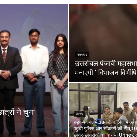
उत्तराखंड
उत्तरांचल पंजाबी महासभा 
मनाएगी ‘ विभाजन विभीषि
त्रों ने चुना
अपराध
हड़कंप : क्लेमेंटाउन के कॉलेज में अ
पहुंची पुलिस और डॉक्टरों की टीम,1
छात्र-छात्राओं का कराया Urine टेस