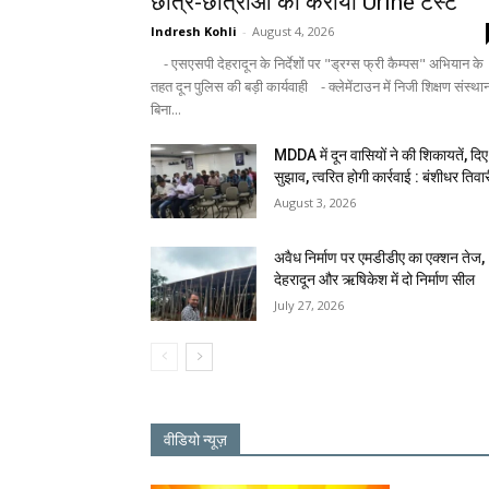
छात्र-छात्राओं का कराया Urine टेस्ट
Indresh Kohli
-
August 4, 2026
- एसएसपी देहरादून के निर्देशों पर "ड्रग्स फ्री कैम्पस" अभियान के
तहत दून पुलिस की बड़ी कार्यवाही - क्लेमेंटाउन में निजी शिक्षण संस्था
बिना...
MDDA में दून वासियों ने की शिकायतें, दिए
सुझाव, त्वरित होगी कार्रवाई : बंशीधर तिवा
August 3, 2026
अवैध निर्माण पर एमडीडीए का एक्शन तेज,
देहरादून और ऋषिकेश में दो निर्माण सील
July 27, 2026
वीडियो न्यूज़