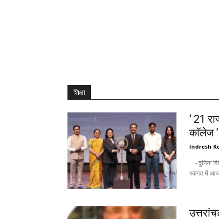
शिक्षा
‘ 21 राज
काॅलेज 
Indresh Ko
- दुनिया विश्वविद्यालयों को उम्मीद की किरण के तौर पर देखती है : अंकिता - नवागन्तुक छात्रों के
उत्तरां