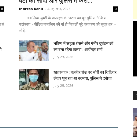
बेटी का सौदा और पुलिस में करा...
Indresh Kohli
-
August 3, 2026
0
0
- नाबालिक युवती के अपरहण की घटना का दून पुलिस ने किया
न से
पर्दाफाश - पीड़ित नाबालिग की मां ही निकली पूरे प्रकरण की सूत्रधार -
सौदे...
भविष्य में सड़क धंसने और गंभीर दुर्घटनाओं
री
का बना रहेगा खतरा : आर्येन्द्र शर्मा
July 29, 2026
खतरनाक : बलबीर रोड पर चोरी का रिवॉल्वर
लेकर घूम रहा था बदमाश, पुलिस ने दबोचा
July 25, 2026