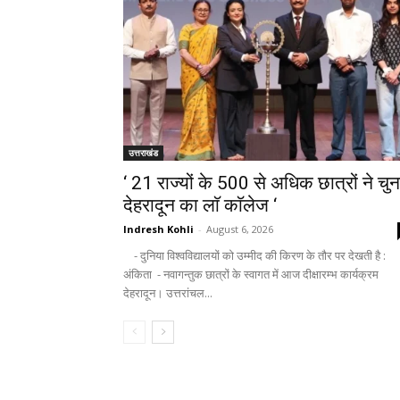
उत्तराखंड
‘ 21 राज्यों के 500 से अधिक छात्रों ने चुन
देहरादून का लाॅ काॅलेज ‘
Indresh Kohli
-
August 6, 2026
- दुनिया विश्वविद्यालयों को उम्मीद की किरण के तौर पर देखती है :
अंकिता - नवागन्तुक छात्रों के स्वागत में आज दीक्षारम्भ कार्यक्रम
देहरादून। उत्तरांचल...