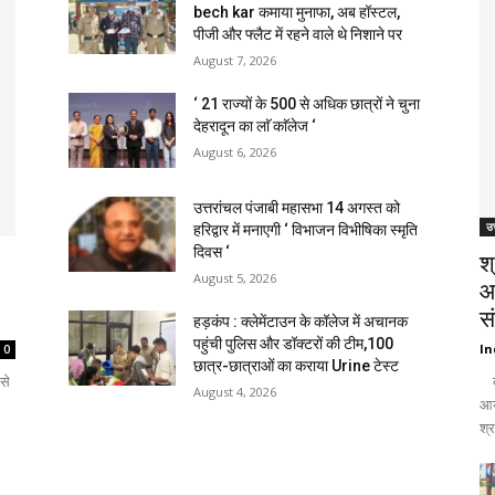
bech kar कमाया मुनाफा, अब हॉस्टल,
पीजी और फ्लैट में रहने वाले थे निशाने पर
August 7, 2026
‘ 21 राज्यों के 500 से अधिक छात्रों ने चुना
देहरादून का लाॅ काॅलेज ‘
August 6, 2026
उत्तरांचल पंजाबी महासभा 14 अगस्त को
उत
हरिद्वार में मनाएगी ‘ विभाजन विभीषिका स्मृति
दिवस ‘
श
August 5, 2026
आ
सं
हड़कंप : क्लेमेंटाउन के कॉलेज में अचानक
पहुंची पुलिस और डॉक्टरों की टीम,100
In
0
छात्र-छात्राओं का कराया Urine टेस्ट
से
दे
August 4, 2026
आय
श्रद