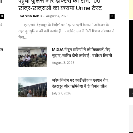
ी
पहुंची पुलिस और डॉक्टरों की टीम,100
छात्र-छात्राओं का कराया Urine टेस्ट
Indresh Kohli
-
August 4, 2026
0
0
ये
- एसएसपी देहरादून के निर्देशों पर "ड्रग्स फ्री कैम्पस" अभियान के
तहत दून पुलिस की बड़ी कार्यवाही - क्लेमेंटाउन में निजी शिक्षण संस्थान से
बिना...
ाल
MDDA में दून वासियों ने की शिकायतें, दिए
ा
सुझाव, त्वरित होगी कार्रवाई : बंशीधर तिवारी
August 3, 2026
अवैध निर्माण पर एमडीडीए का एक्शन तेज,
देहरादून और ऋषिकेश में दो निर्माण सील
July 27, 2026